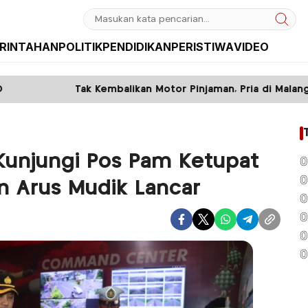
RINTAHAN
POLITIK
PENDIDIKAN
PERISTIWA
VIDEO
k Kembalikan Motor Pinjaman, Pria di Malang Ditangkap Polisi
Kunjungi Pos Pam Ketupat
0
0
n Arus Mudik Lancar
0
0
0
0