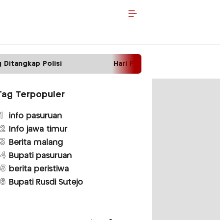
Hari Pertama Bertugas, Kapolres Malang Temui 
Tag Terpopuler
1
info pasuruan
2
Info jawa timur
3
Berita malang
4
Bupati pasuruan
5
berita peristiwa
6
Bupati Rusdi Sutejo