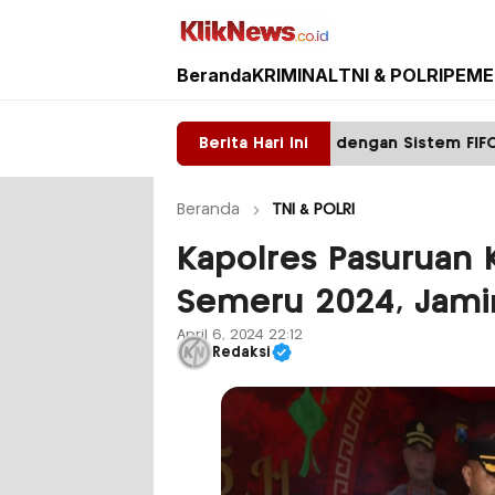
Beranda
KRIMINAL
TNI & POLRI
PEME
Kliknews.co.id
Perketat Pelayanan SIM dengan Sistem FIFO
Berita Hari Ini
Ta
Beranda
TNI & POLRI
Kapolres Pasuruan 
Semeru 2024, Jami
April 6, 2024 22:12
Redaksi