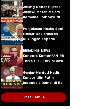
Jelang Debat Pilpres,
Jokowi Makan Malam
Bersama Prabowo di
Menteng
Penjelasan Hoaks Soal
Golkar Deklarasikan
Dukungan Kepada
Ganjar Pranowo di
Pilpres 2024
BREAKING NEWS –
Konpers KemenPAN-RB
Terkait Isu Terkini Awal
Tahun 2024
Ganjar-Mahfud Hadiri
Konser Lilin Putih
Indonesia Damai di Balai
Sarbini
Lihat Semua