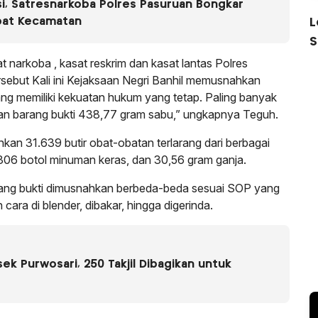
i, Satresnarkoba Polres Pasuruan Bongkar
L
pat Kecamatan
S
t narkoba , kasat reskrim dan kasat lantas Polres
rsebut Kali ini Kejaksaan Negri Banhil memusnahkan
ng memiliki kekuatan hukum yang tetap. Paling banyak
an barang bukti 438,77 gram sabu,” ungkapnya Teguh.
kan 31.639 butir obat-obatan terlarang dari berbagai
 306 botol minuman keras, dan 30,56 gram ganja.
rang bukti dimusnahkan berbeda-beda sesuai SOP yang
cara di blender, dibakar, hingga digerinda.
k Purwosari, 250 Takjil Dibagikan untuk