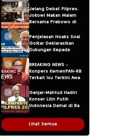
Jelang Debat Pilpres,
Jokowi Makan Malam
Bersama Prabowo di
Menteng
Penjelasan Hoaks Soal
Golkar Deklarasikan
Dukungan Kepada
Ganjar Pranowo di
Pilpres 2024
BREAKING NEWS –
Konpers KemenPAN-RB
Terkait Isu Terkini Awal
Tahun 2024
Ganjar-Mahfud Hadiri
Konser Lilin Putih
Indonesia Damai di Balai
Sarbini
Lihat Semua