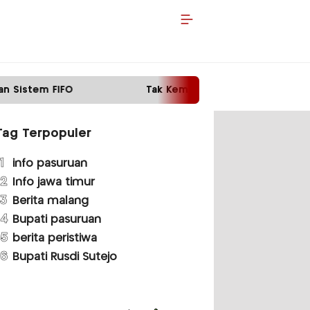
Tak Kembalikan Motor Pinjaman, Pria di Malang Dita
Tag Terpopuler
1
info pasuruan
2
Info jawa timur
3
Berita malang
4
Bupati pasuruan
5
berita peristiwa
6
Bupati Rusdi Sutejo