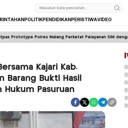
RINTAHAN
POLITIK
PENDIDIKAN
PERISTIWA
VIDEO
res Malang Perketat Pelayanan SIM dengan Sistem FIFO
ersama Kajari Kab.
0
0
 Barang Bukti Hasil
0
ah Hukum Pasuruan
0
0
0