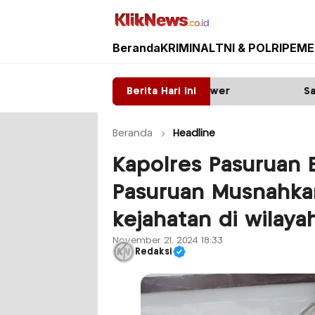
Beranda
KRIMINAL
TNI & POLRI
PEME
Kliknews.co.id
a: Diduga ada Mafia tower
Berita Hari Ini
Satpas Prototype Pol
Beranda
Headline
Kapolres Pasuruan B
Pasuruan Musnahkan
kejahatan di wilay
November 21, 2024 18:33
Redaksi