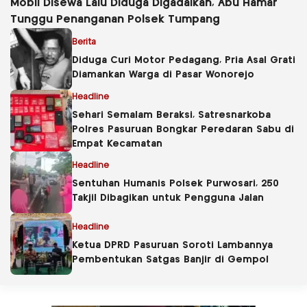
Mobil Disewa Lalu Diduga Digadaikan, Abu Hamar
Tunggu Penanganan Polsek Tumpang
Berita
Diduga Curi Motor Pedagang, Pria Asal Grati
Diamankan Warga di Pasar Wonorejo
Headline
Sehari Semalam Beraksi, Satresnarkoba
Polres Pasuruan Bongkar Peredaran Sabu di
Empat Kecamatan
Headline
Sentuhan Humanis Polsek Purwosari, 250
Takjil Dibagikan untuk Pengguna Jalan
Headline
Ketua DPRD Pasuruan Soroti Lambannya
Pembentukan Satgas Banjir di Gempol