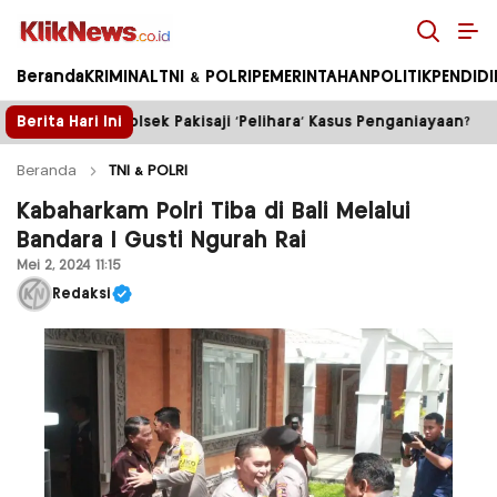
Kliknews.co.id
Beranda
KRIMINAL
TNI & POLRI
PEMERINTAHAN
POLITIK
PENDID
i ‘Pelihara’ Kasus Penganiayaan?
Berita Hari Ini
Truk Tambang ilega
Beranda
TNI & POLRI
Kabaharkam Polri Tiba di Bali Melalui
Bandara I Gusti Ngurah Rai
Mei 2, 2024 11:15
Redaksi