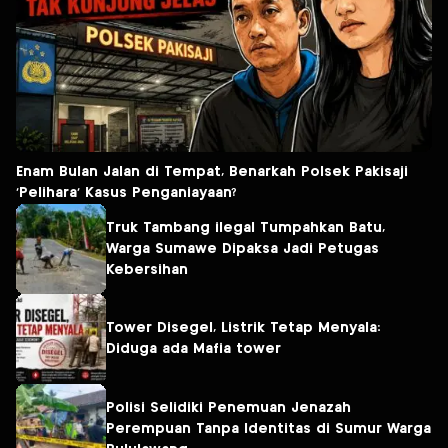
Enam Bulan Jalan di Tempat, Benarkah Polsek Pakisaji
‘Pelihara’ Kasus Penganiayaan?
Truk Tambang ilegal Tumpahkan Batu,
Warga Sumawe Dipaksa Jadi Petugas
Kebersihan
Tower Disegel, Listrik Tetap Menyala:
Diduga ada Mafia tower
Polisi Selidiki Penemuan Jenazah
Perempuan Tanpa Identitas di Sumur Warga