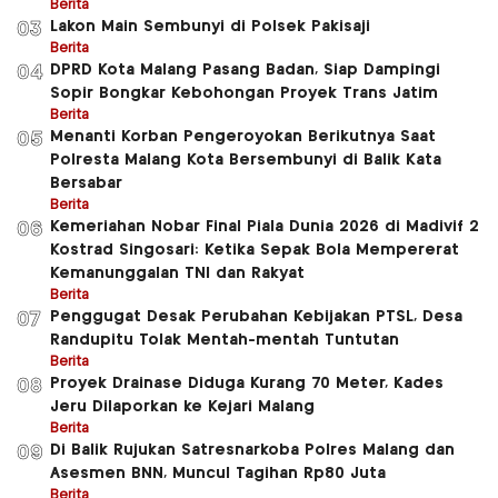
Berita
Lakon Main Sembunyi di Polsek Pakisaji
03
Berita
DPRD Kota Malang Pasang Badan, Siap Dampingi
04
Sopir Bongkar Kebohongan Proyek Trans Jatim
Berita
Menanti Korban Pengeroyokan Berikutnya Saat
05
Polresta Malang Kota Bersembunyi di Balik Kata
Bersabar
Berita
Kemeriahan Nobar Final Piala Dunia 2026 di Madivif 2
06
Kostrad Singosari: Ketika Sepak Bola Mempererat
Kemanunggalan TNI dan Rakyat
Berita
Penggugat Desak Perubahan Kebijakan PTSL, Desa
07
Randupitu Tolak Mentah-mentah Tuntutan
Berita
Proyek Drainase Diduga Kurang 70 Meter, Kades
08
Jeru Dilaporkan ke Kejari Malang
Berita
Di Balik Rujukan Satresnarkoba Polres Malang dan
09
Asesmen BNN, Muncul Tagihan Rp80 Juta
Berita