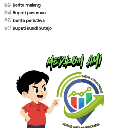
03
Berita malang
04
Bupati pasuruan
05
berita peristiwa
06
Bupati Rusdi Sutejo