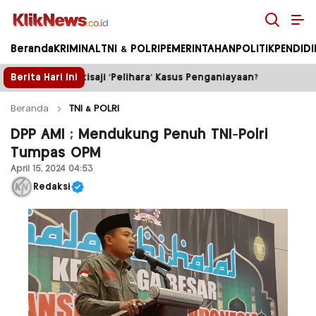
Kliknews.co.id
Beranda
KRIMINAL
TNI & POLRI
PEMERINTAHAN
POLITIK
PENDID
hara’ Kasus Penganiayaan?
Berita Hari Ini
Truk Tambang ilegal Tumpa
Beranda
TNI & POLRI
DPP AMI ; Mendukung Penuh TNI-Polri
Tumpas OPM
April 15, 2024 04:53
Redaksi