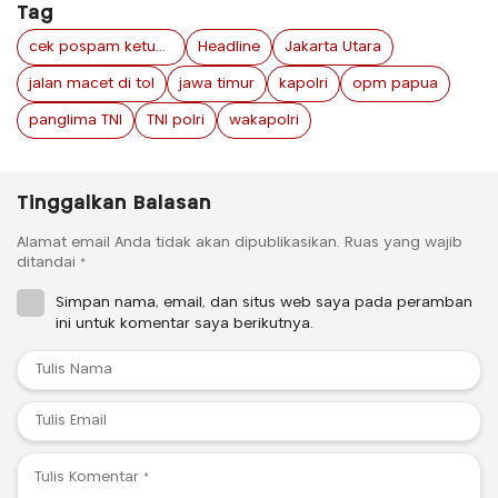
Tag
cek pospam ketupat 2024
Headline
Jakarta Utara
jalan macet di tol
jawa timur
kapolri
opm papua
panglima TNI
TNI polri
wakapolri
Tinggalkan Balasan
Alamat email Anda tidak akan dipublikasikan.
Ruas yang wajib
ditandai
*
Simpan nama, email, dan situs web saya pada peramban
ini untuk komentar saya berikutnya.