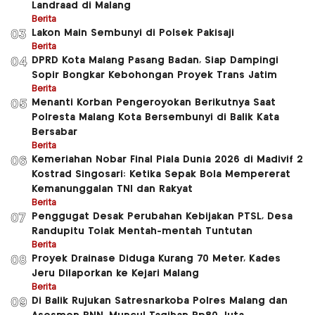
Landraad di Malang
Berita
Lakon Main Sembunyi di Polsek Pakisaji
03
Berita
DPRD Kota Malang Pasang Badan, Siap Dampingi
04
Sopir Bongkar Kebohongan Proyek Trans Jatim
Berita
Menanti Korban Pengeroyokan Berikutnya Saat
05
Polresta Malang Kota Bersembunyi di Balik Kata
Bersabar
Berita
Kemeriahan Nobar Final Piala Dunia 2026 di Madivif 2
06
Kostrad Singosari: Ketika Sepak Bola Mempererat
Kemanunggalan TNI dan Rakyat
Berita
Penggugat Desak Perubahan Kebijakan PTSL, Desa
07
Randupitu Tolak Mentah-mentah Tuntutan
Berita
Proyek Drainase Diduga Kurang 70 Meter, Kades
08
Jeru Dilaporkan ke Kejari Malang
Berita
Di Balik Rujukan Satresnarkoba Polres Malang dan
09