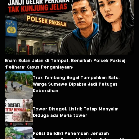
Enam Bulan Jalan di Tempat, Benarkah Polsek Pakisaji
‘Pelihara’ Kasus Penganiayaan?
Truk Tambang ilegal Tumpahkan Batu,
Warga Sumawe Dipaksa Jadi Petugas
Kebersihan
Tower Disegel, Listrik Tetap Menyala:
Diduga ada Mafia tower
Polisi Selidiki Penemuan Jenazah