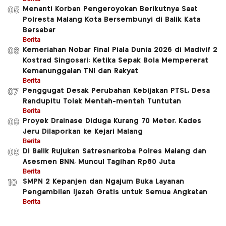
Menanti Korban Pengeroyokan Berikutnya Saat
05
Polresta Malang Kota Bersembunyi di Balik Kata
Bersabar
Berita
Kemeriahan Nobar Final Piala Dunia 2026 di Madivif 2
06
Kostrad Singosari: Ketika Sepak Bola Mempererat
Kemanunggalan TNI dan Rakyat
Berita
Penggugat Desak Perubahan Kebijakan PTSL, Desa
07
Randupitu Tolak Mentah-mentah Tuntutan
Berita
Proyek Drainase Diduga Kurang 70 Meter, Kades
08
Jeru Dilaporkan ke Kejari Malang
Berita
Di Balik Rujukan Satresnarkoba Polres Malang dan
09
Asesmen BNN, Muncul Tagihan Rp80 Juta
Berita
SMPN 2 Kepanjen dan Ngajum Buka Layanan
10
Pengambilan Ijazah Gratis untuk Semua Angkatan
Berita