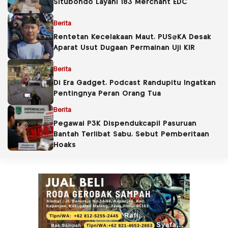
Situbondo Layani 183 Merchant EDC
Berita
Rentetan Kecelakaan Maut, PUS@KA Desak
Aparat Usut Dugaan Permainan Uji KIR
Berita
Di Era Gadget, Podcast Randupitu Ingatkan
Pentingnya Peran Orang Tua
Berita
Pegawai P3K Dispendukcapil Pasuruan
Bantah Terlibat Sabu, Sebut Pemberitaan
Hoaks