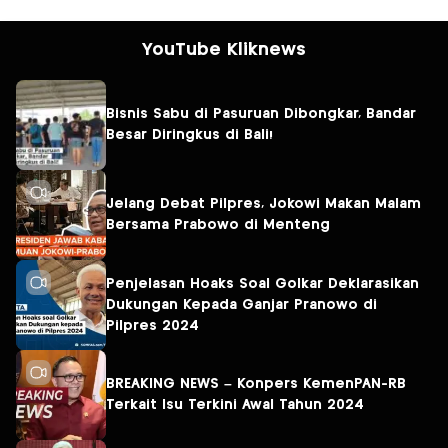
YouTube Kliknews
Bisnis Sabu di Pasuruan Dibongkar, Bandar
Besar Diringkus di Bali!
Jelang Debat Pilpres, Jokowi Makan Malam
Bersama Prabowo di Menteng
Penjelasan Hoaks Soal Golkar Deklarasikan
Dukungan Kepada Ganjar Pranowo di
Pilpres 2024
BREAKING NEWS – Konpers KemenPAN-RB
Terkait Isu Terkini Awal Tahun 2024