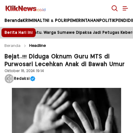
Kliknews.co.id
Beranda
KRIMINAL
TNI & POLRI
PEMERINTAHAN
POLITIK
PENDID
ga Sumawe Dipaksa Jadi Petugas Kebersihan
Berita Hari Ini
Tower D
Beranda
Headline
Bejat..!!! Diduga Oknum Guru MTS di
Purwosari Lecehkan Anak di Bawah Umur
Oktober 18, 2024 19:14
Redaksi