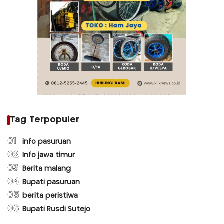
Tag Terpopuler
01
info pasuruan
02
Info jawa timur
03
Berita malang
04
Bupati pasuruan
05
berita peristiwa
06
Bupati Rusdi Sutejo