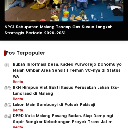
NPCI Kabupaten Malang Tancap Gas Susun Langkah
Strategis Periode 2026-2031
Pos Terpopuler
Bukan Informasi Desa, Kades Purworejo Donomulyo
01
Malah Umbar Area Sensitif Teman VC-nya di Status
WA
Berita
RKN Himpun Alat Bukti Kasus Perusakan Lahan Eks-
02
Landraad di Malang
Berita
Lakon Main Sembunyi di Polsek Pakisaji
03
Berita
DPRD Kota Malang Pasang Badan, Siap Dampingi
04
Sopir Bongkar Kebohongan Proyek Trans Jatim
Berita