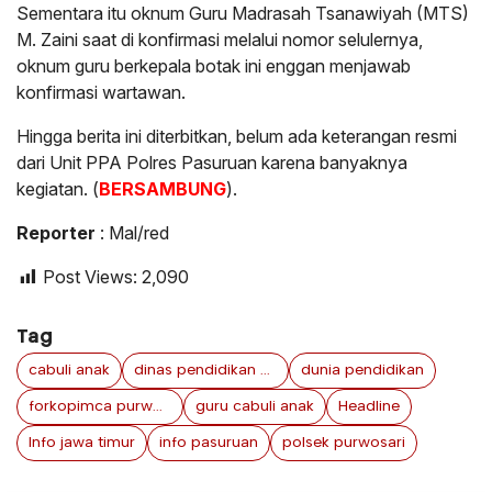
Sementara itu oknum Guru Madrasah Tsanawiyah (MTS)
M. Zaini saat di konfirmasi melalui nomor selulernya,
oknum guru berkepala botak ini enggan menjawab
konfirmasi wartawan.
Hingga berita ini diterbitkan, belum ada keterangan resmi
dari Unit PPA Polres Pasuruan karena banyaknya
kegiatan. (
BERSAMBUNG
).
Reporter
: Mal/red
Post Views:
2,090
Tag
cabuli anak
dinas pendidikan pasuruan
dunia pendidikan
forkopimca purwosari
guru cabuli anak
Headline
Info jawa timur
info pasuruan
polsek purwosari