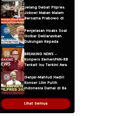
Jelang Debat Pilpres,
Jokowi Makan Malam
Bersama Prabowo di
Menteng
Penjelasan Hoaks Soal
Golkar Deklarasikan
Dukungan Kepada
Ganjar Pranowo di
Pilpres 2024
BREAKING NEWS –
Konpers KemenPAN-RB
Terkait Isu Terkini Awal
Tahun 2024
Ganjar-Mahfud Hadiri
Konser Lilin Putih
Indonesia Damai di Balai
Sarbini
Lihat Semua