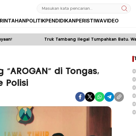
RINTAHAN
POLITIK
PENDIDIKAN
PERISTIWA
VIDEO
Truk Tambang ilegal Tumpahkan Batu, Warga Sumawe Dipa
g “AROGAN” di Tongas,
0
0
 Polisi
0
0
0
0