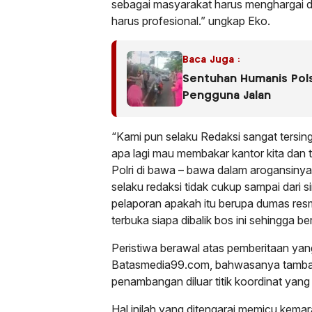
sebagai masyarakat harus menghargai da
harus profesional.” ungkap Eko.
Baca Juga :
Sentuhan Humanis Polse
Pengguna Jalan
“Kami pun selaku Redaksi sangat tersin
apa lagi mau membakar kantor kita dan 
Polri di bawa – bawa dalam arogansiny
selaku redaksi tidak cukup sampai dari s
pelaporan apakah itu berupa dumas resm
terbuka siapa dibalik bos ini sehingga b
Peristiwa berawal atas pemberitaan yan
Batasmedia99.com, bahwasanya tambang 
penambangan diluar titik koordinat yan
Hal inilah yang ditengarai memicu kem