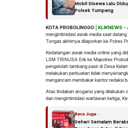
Mobil Disewa Lalu Did
Polsek Tumpang
KOTA
PROBOLINGGO
|
KLIKNEWS
– 
mengintimidasi awak media saat datang 
Tongas akhirnya dilaporkan ke Polres P
Kedatangan awak media online yang di
LSM TRINUSA Erik ke Mapolres Proboli
pengelolah tambang pasir di Desa Kela
melakukan perbuatan tidak menyenangka
mengancam membakar kantor redaksi bat
Atas tindakan arogansi yang dilakukan
dan mengintimidasi wartawan ketiga, Ke
Baca Juga :
Sehari Semalam Beraks