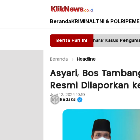
Beranda
KRIMINAL
TNI & POLRI
PEME
Kliknews.co.id
ah Polsek Pakisaji ‘Pelihara’ Kasus Penganiayaan?
Berita Hari Ini
Beranda
Headline
Asyari, Bos Tamban
Resmi Dilaporkan ke
Juni 12, 2024 10:19
Redaksi