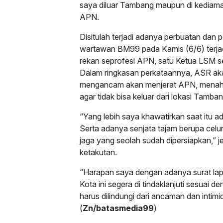
saya diluar Tambang maupun di kediama
APN.
Disitulah terjadi adanya perbuatan dan
wartawan BM99 pada Kamis (6/6) terjadi
rekan seprofesi APN, satu Ketua LSM s
Dalam ringkasan perkataannya, ASR a
mengancam akan menjerat APN, menaha
agar tidak bisa keluar dari lokasi Tamban
“Yang lebih saya khawatirkan saat itu
Serta adanya senjata tajam berupa celuri
jaga yang seolah sudah dipersiapkan,”
ketakutan.
“Harapan saya dengan adanya surat lap
Kota ini segera di tindaklanjuti sesuai 
harus dilindungi dari ancaman dan inti
(
Zn/batasmedia99
)