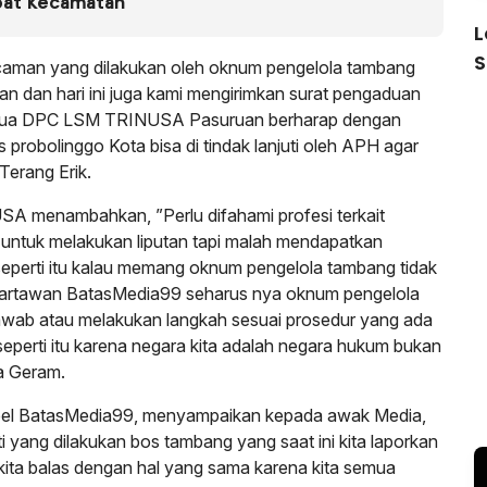
pat Kecamatan
L
S
aman yang dilakukan oleh oknum pengelola tambang
 dan hari ini juga kami mengirimkan surat pengaduan
ketua DPC LSM TRINUSA Pasuruan berharap dengan
 probolinggo Kota bisa di tindak lanjuti oleh APH agar
Terang Erik.
SA menambahkan, ”Perlu difahami profesi terkait
 untuk melakukan liputan tapi malah mendapatkan
perti itu kalau memang oknum pengelola tambang tidak
 wartawan BatasMedia99 seharus nya oknum pengelola
wab atau melakukan langkah sesuai prosedur yang ada
erti itu karena negara kita adalah negara hukum bukan
a Geram.
edpel BatasMedia99, menyampaikan kepada awak Media,
 yang dilakukan bos tambang yang saat ini kita laporkan
kita balas dengan hal yang sama karena kita semua