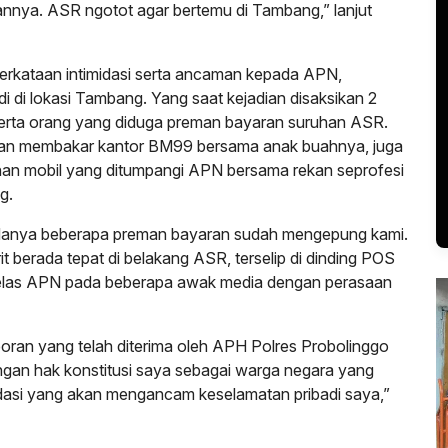
nnya. ASR ngotot agar bertemu di Tambang,” lanjut
 perkataan intimidasi serta ancaman kepada APN,
 di lokasi Tambang. Yang saat kejadian disaksikan 2
erta orang yang diduga preman bayaran suruhan ASR.
kan membakar kantor BM99 bersama anak buahnya, juga
n mobil yang ditumpangi APN bersama rekan seprofesi
g.
 adanya beberapa preman bayaran sudah mengepung kami.
t berada tepat di belakang ASR, terselip di dinding POS
 jelas APN pada beberapa awak media dengan perasaan
oran yang telah diterima oleh APH Polres Probolinggo
dengan hak konstitusi saya sebagai warga negara yang
midasi yang akan mengancam keselamatan pribadi saya,”