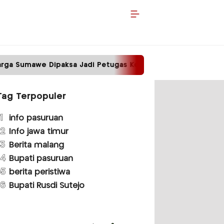
ksa Jadi Petugas Kebersihan
Tower Disegel, Li
Tag Terpopuler
1
info pasuruan
2
Info jawa timur
3
Berita malang
4
Bupati pasuruan
5
berita peristiwa
6
Bupati Rusdi Sutejo