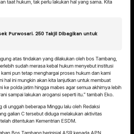
n taat hukum, tak perlu lakukan hal yang sama. Kita
k Purwosari, 250 Takjil Dibagikan untuk
ggung atas tindakan yang dilakukan oleh bos Tambang,
terlebih sudah merasa kebal hukum menyebut institusi
a kami pun tetap menghargai proses hukum dan kami
ini hal ini mungkin akan kita lanjutkan untuk membuat
i ke polda jatim hingga mabes agar semua akhirnya lebih
erani sampai lakukan arogansi seperti itu.” tambah Eko.
g di unggah beberapa Minggu lalu oleh Redaksi
galian C tersebut diduga melakukan aktivitas
g telah ditentukan Kementrian ESDM.
arahan Bos Tambang berinisial ASR kepada APN,