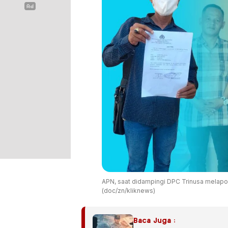
APN, saat didampingi DPC Trinusa melapo
(doc/zn/kliknews)
Baca Juga :