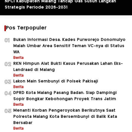
NPCI Kabupaten Malang Tancap Gas Susun Langkah
Strategis Periode 2026-2031
Pos Terpopuler
Bukan Informasi Desa, Kades Purworejo Donomulyo
01
Malah Umbar Area Sensitif Teman VC-nya di Status
WA
Berita
RKN Himpun Alat Bukti Kasus Perusakan Lahan Eks-
02
Landraad di Malang
Berita
Lakon Main Sembunyi di Polsek Pakisaji
03
Berita
DPRD Kota Malang Pasang Badan, Siap Dampingi
04
Sopir Bongkar Kebohongan Proyek Trans Jatim
Berita
Menanti Korban Pengeroyokan Berikutnya Saat
05
Polresta Malang Kota Bersembunyi di Balik Kata
Bersabar
Berita