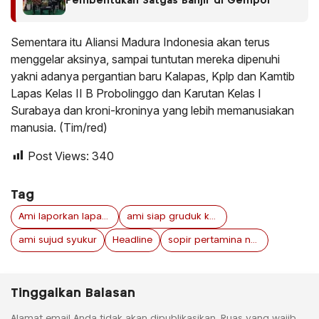
Pembentukan Satgas Banjir di Gempol
Sementara itu Aliansi Madura Indonesia akan terus
menggelar aksinya, sampai tuntutan mereka dipenuhi
yakni adanya pergantian baru Kalapas, Kplp dan Kamtib
Lapas Kelas II B Probolinggo dan Karutan Kelas I
Surabaya dan kroni-kroninya yang lebih memanusiakan
manusia. (Tim/red)
Post Views:
340
Tag
Ami laporkan lapas probolinggo
ami siap gruduk kemenkumham jawa timur
ami sujud syukur
Headline
sopir pertamina nakal jawa timur
Tinggalkan Balasan
Alamat email Anda tidak akan dipublikasikan.
Ruas yang wajib