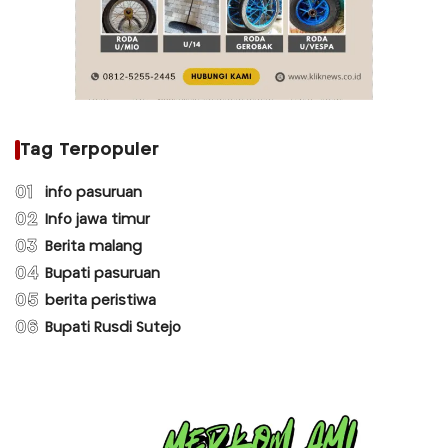
Tag Terpopuler
01
info pasuruan
02
Info jawa timur
03
Berita malang
04
Bupati pasuruan
05
berita peristiwa
06
Bupati Rusdi Sutejo