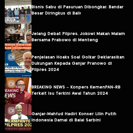
Bisnis Sabu di Pasuruan Dibongkar, Bandar
Besar Diringkus di Bali!
Jelang Debat Pilpres, Jokowi Makan Malam
Bersama Prabowo di Menteng
Penjelasan Hoaks Soal Golkar Deklarasikan
Dukungan Kepada Ganjar Pranowo di
Pilpres 2024
BREAKING NEWS – Konpers KemenPAN-RB
Terkait Isu Terkini Awal Tahun 2024
Ganjar-Mahfud Hadiri Konser Lilin Putih
Indonesia Damai di Balai Sarbini