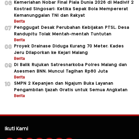
Kemeriahan Nobar Final Piala Dunia 2026 di Madivif 2
06
Kostrad Singosari: Ketika Sepak Bola Mempererat
Kemanunggalan TNI dan Rakyat
Berita
Penggugat Desak Perubahan Kebijakan PTSL, Desa
07
Randupitu Tolak Mentah-mentah Tuntutan
Berita
Proyek Drainase Diduga Kurang 70 Meter, Kades
08
Jeru Dilaporkan ke Kejari Malang
Berita
Di Balik Rujukan Satresnarkoba Polres Malang dan
09
Asesmen BNN, Muncul Tagihan Rp80 Juta
Berita
SMPN 2 Kepanjen dan Ngajum Buka Layanan
10
Pengambilan Ijazah Gratis untuk Semua Angkatan
Berita
Ikuti Kami