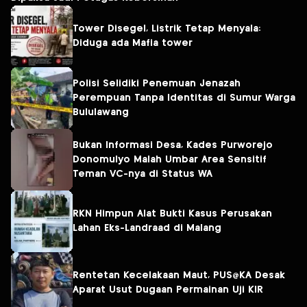
Tower Disegel, Listrik Tetap Menyala:
Diduga ada Mafia tower
Polisi Selidiki Penemuan Jenazah
Perempuan Tanpa Identitas di Sumur Warga
Bululawang
Bukan Informasi Desa, Kades Purworejo
Donomulyo Malah Umbar Area Sensitif
Teman VC-nya di Status WA
RKN Himpun Alat Bukti Kasus Perusakan
Lahan Eks-Landraad di Malang
Rentetan Kecelakaan Maut, PUS@KA Desak
Aparat Usut Dugaan Permainan Uji KIR