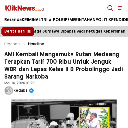
Kliknews.co.id
Beranda
KRIMINAL
TNI & POLRI
PEMERINTAHAN
POLITIK
PENDID
 Dipaksa Jadi Petugas Kebersihan
Berita Hari Ini
Tower Disegel, Li
Beranda
Headline
AMI Kembali Mengamuk!! Rutan Medaeng
Terapkan Tarif 700 Ribu Untuk Jenguk
WBR dan Lapas Kelas II B Probolinggo Jadi
Sarang Narkoba
Mei 14, 2024 10:20
Redaksi