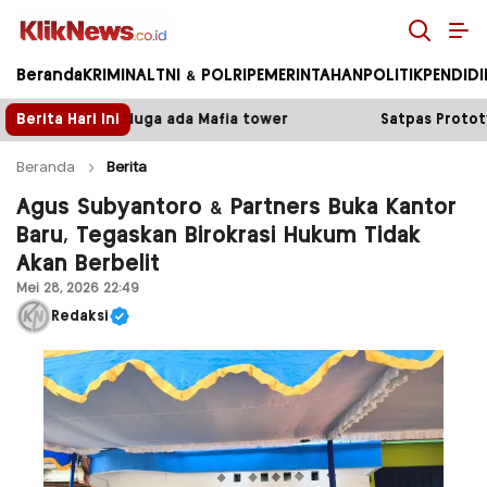
Kliknews.co.id
Beranda
KRIMINAL
TNI & POLRI
PEMERINTAHAN
POLITIK
PENDID
 tower
Berita Hari Ini
Satpas Prototype Polres Malang Perketat Pel
Beranda
Berita
Agus Subyantoro & Partners Buka Kantor
Baru, Tegaskan Birokrasi Hukum Tidak
Akan Berbelit
Mei 28, 2026 22:49
Redaksi