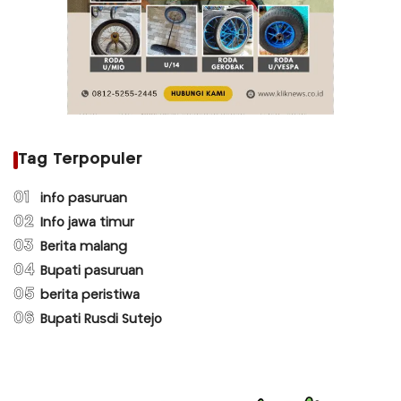
Tag Terpopuler
01
info pasuruan
02
Info jawa timur
03
Berita malang
04
Bupati pasuruan
05
berita peristiwa
06
Bupati Rusdi Sutejo