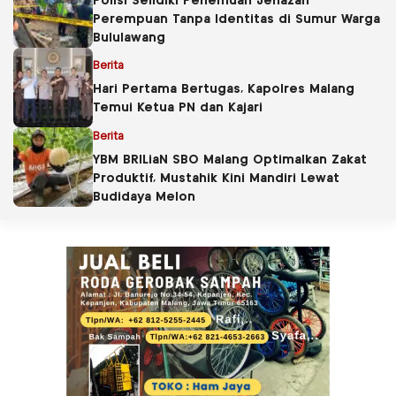
Polisi Selidiki Penemuan Jenazah
Perempuan Tanpa Identitas di Sumur Warga
Bululawang
Berita
Hari Pertama Bertugas, Kapolres Malang
Temui Ketua PN dan Kajari
Berita
YBM BRILiaN SBO Malang Optimalkan Zakat
Produktif, Mustahik Kini Mandiri Lewat
Budidaya Melon