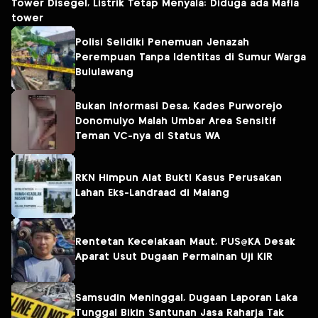
Tower Disegel, Listrik Tetap Menyala: Diduga ada Mafia
tower
Polisi Selidiki Penemuan Jenazah
Perempuan Tanpa Identitas di Sumur Warga
Bululawang
Bukan Informasi Desa, Kades Purworejo
Donomulyo Malah Umbar Area Sensitif
Teman VC-nya di Status WA
RKN Himpun Alat Bukti Kasus Perusakan
Lahan Eks-Landraad di Malang
Rentetan Kecelakaan Maut, PUS@KA Desak
Aparat Usut Dugaan Permainan Uji KIR
Samsudin Meninggal, Dugaan Laporan Laka
Tunggal Bikin Santunan Jasa Raharja Tak