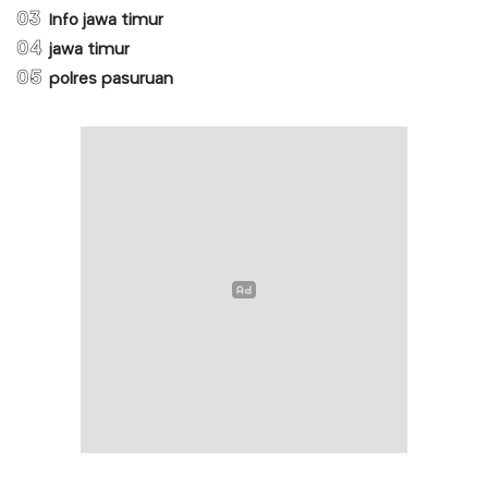
03
Info jawa timur
04
jawa timur
05
polres pasuruan