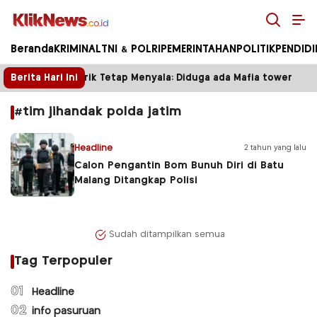
Kliknews.co.id
Beranda
KRIMINAL
TNI & POLRI
PEMERINTAHAN
POLITIK
PENDID
wer Disegel, Listrik Tetap Menyala: Diduga ada Mafia tower
Berita Hari Ini
#tim jihandak polda jatim
Headline
2 tahun yang lalu
Calon Pengantin Bom Bunuh Diri di Batu
Malang Ditangkap Polisi
Sudah ditampilkan semua
Tag Terpopuler
01
Headline
02
info pasuruan