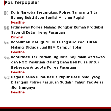
Pos Terpopuler
Kurir Narkoba Tertangkap, Polres Sampang Sita
01
Barang Bukti Sabu Senilai Miliaran Rupiah
Headline
Istimewa!! Polres Malang Bongkar Rumah Produksi
02
Sabu di Ketan Ireng Pasuruan
Kriminal
Konsumen Merugi, SPBU Talangsuko Kec. Turen
03
Malang, Diduga Jual BBM Campur Solar
Headline
Konfirmasi Tak Pernah Digubris, Sejumlah Wartawan
04
dan NGO Pasuruan Galang Dana Beli Pulsa Untuk
Beberapa Anggota Polres Pasuruan
Headline
Bagai Ditelan Bumi, Kasus Pupuk Bersubsidi yang
05
Ditangani Polres Pasuruan Sudah 1 Tahun Tak Jelas
Jluntrungnya
Headline