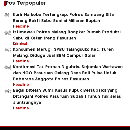
Pos Terpopuler
Kurir Narkoba Tertangkap, Polres Sampang Sita
01
Barang Bukti Sabu Senilai Miliaran Rupiah
Headline
Istimewa!! Polres Malang Bongkar Rumah Produksi
02
Sabu di Ketan Ireng Pasuruan
Kriminal
Konsumen Merugi, SPBU Talangsuko Kec. Turen
03
Malang, Diduga Jual BBM Campur Solar
Headline
Konfirmasi Tak Pernah Digubris, Sejumlah Wartawan
04
dan NGO Pasuruan Galang Dana Beli Pulsa Untuk
Beberapa Anggota Polres Pasuruan
Headline
Bagai Ditelan Bumi, Kasus Pupuk Bersubsidi yang
05
Ditangani Polres Pasuruan Sudah 1 Tahun Tak Jelas
Jluntrungnya
Headline