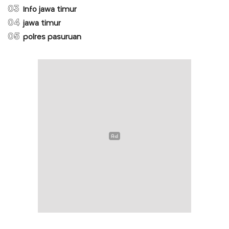
03
Info jawa timur
04
jawa timur
05
polres pasuruan