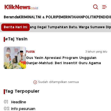
Kliknews.co.id
Beranda
KRIMINAL
TNI & POLRI
PEMERINTAHAN
POLITIK
PENDID
Berita Hari Ini
Truk Tambang ilegal Tumpahkan Batu, Warga Sumawe Dipak
#Taj Yasin
Politik
3 tahun yang lalu
Gus Yasin Apresiasi Program Unggulan
Ganjar-Mahfud: Beri Insentif Guru Agama
Sudah ditampilkan semua
Tag Terpopuler
01
Headline
02
info pasuruan