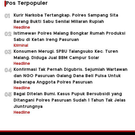
Pos Terpopuler
Kurir Narkoba Tertangkap, Polres Sampang Sita
01
Barang Bukti Sabu Senilai Miliaran Rupiah
Headline
Istimewa!! Polres Malang Bongkar Rumah Produksi
02
Sabu di Ketan Ireng Pasuruan
Kriminal
Konsumen Merugi, SPBU Talangsuko Kec. Turen
03
Malang, Diduga Jual BBM Campur Solar
Headline
Konfirmasi Tak Pernah Digubris, Sejumlah Wartawan
04
dan NGO Pasuruan Galang Dana Beli Pulsa Untuk
Beberapa Anggota Polres Pasuruan
Headline
Bagai Ditelan Bumi, Kasus Pupuk Bersubsidi yang
05
Ditangani Polres Pasuruan Sudah 1 Tahun Tak Jelas
Jluntrungnya
Headline