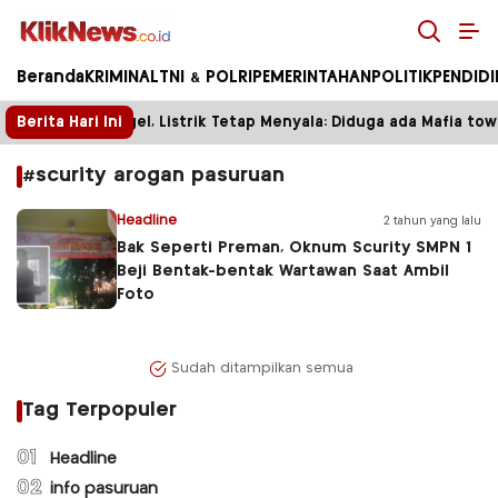
Kliknews.co.id
Beranda
KRIMINAL
TNI & POLRI
PEMERINTAHAN
POLITIK
PENDID
Berita Hari Ini
Tower Disegel, Listrik Tetap Menyala: Diduga ada Mafia towe
#scurity arogan pasuruan
Headline
2 tahun yang lalu
Bak Seperti Preman, Oknum Scurity SMPN 1
Beji Bentak-bentak Wartawan Saat Ambil
Foto
Sudah ditampilkan semua
Tag Terpopuler
01
Headline
02
info pasuruan