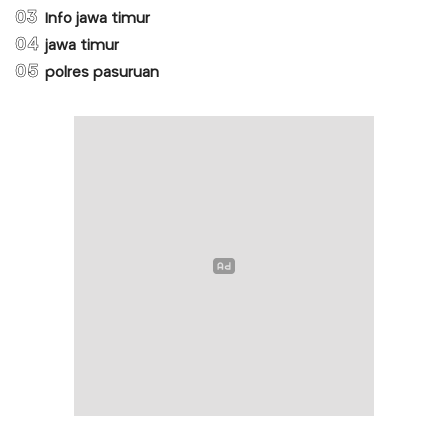
03
Info jawa timur
04
jawa timur
05
polres pasuruan