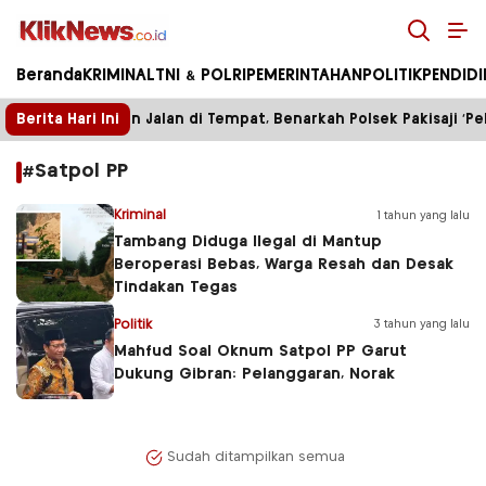
Kliknews.co.id
Beranda
KRIMINAL
TNI & POLRI
PEMERINTAHAN
POLITIK
PENDID
Berita Hari Ini
Enam Bulan Jalan di Tempat, Benarkah Polsek Pakisaji ‘Pel
#Satpol PP
Kriminal
1 tahun yang lalu
Tambang Diduga Ilegal di Mantup
Beroperasi Bebas, Warga Resah dan Desak
Tindakan Tegas
Politik
3 tahun yang lalu
Mahfud Soal Oknum Satpol PP Garut
Dukung Gibran: Pelanggaran, Norak
Sudah ditampilkan semua