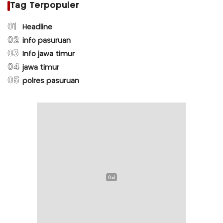
Tag Terpopuler
01
Headline
02
info pasuruan
03
Info jawa timur
04
jawa timur
05
polres pasuruan