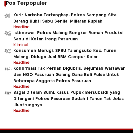
Pos Terpopuler
Kurir Narkoba Tertangkap, Polres Sampang Sita
01
Barang Bukti Sabu Senilai Miliaran Rupiah
Headline
Istimewa!! Polres Malang Bongkar Rumah Produksi
02
Sabu di Ketan Ireng Pasuruan
Kriminal
Konsumen Merugi, SPBU Talangsuko Kec. Turen
03
Malang, Diduga Jual BBM Campur Solar
Headline
Konfirmasi Tak Pernah Digubris, Sejumlah Wartawan
04
dan NGO Pasuruan Galang Dana Beli Pulsa Untuk
Beberapa Anggota Polres Pasuruan
Headline
Bagai Ditelan Bumi, Kasus Pupuk Bersubsidi yang
05
Ditangani Polres Pasuruan Sudah 1 Tahun Tak Jelas
Jluntrungnya
Headline