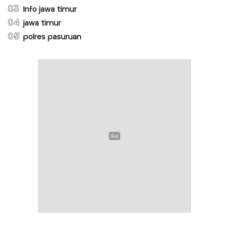
03
Info jawa timur
04
jawa timur
05
polres pasuruan