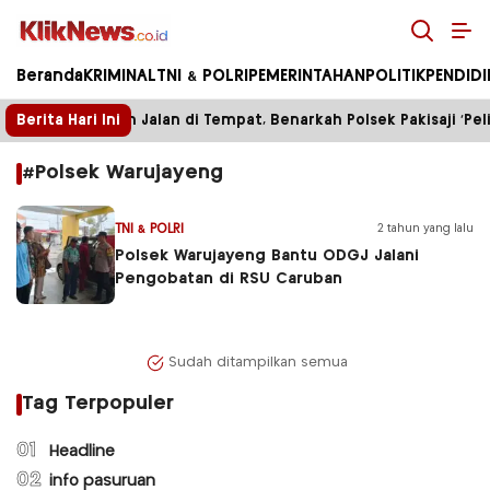
Kliknews.co.id
Beranda
KRIMINAL
TNI & POLRI
PEMERINTAHAN
POLITIK
PENDID
Berita Hari Ini
Enam Bulan Jalan di Tempat, Benarkah Polsek Pakisaji ‘Peli
#Polsek Warujayeng
TNI & POLRI
2 tahun yang lalu
Polsek Warujayeng Bantu ODGJ Jalani
Pengobatan di RSU Caruban
Sudah ditampilkan semua
Tag Terpopuler
01
Headline
02
info pasuruan