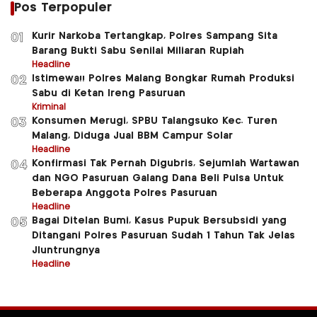
Pos Terpopuler
Kurir Narkoba Tertangkap, Polres Sampang Sita
01
Barang Bukti Sabu Senilai Miliaran Rupiah
Headline
Istimewa!! Polres Malang Bongkar Rumah Produksi
02
Sabu di Ketan Ireng Pasuruan
Kriminal
Konsumen Merugi, SPBU Talangsuko Kec. Turen
03
Malang, Diduga Jual BBM Campur Solar
Headline
Konfirmasi Tak Pernah Digubris, Sejumlah Wartawan
04
dan NGO Pasuruan Galang Dana Beli Pulsa Untuk
Beberapa Anggota Polres Pasuruan
Headline
Bagai Ditelan Bumi, Kasus Pupuk Bersubsidi yang
05
Ditangani Polres Pasuruan Sudah 1 Tahun Tak Jelas
Jluntrungnya
Headline