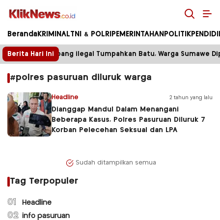
Kliknews.co.id
Beranda
KRIMINAL
TNI & POLRI
PEMERINTAHAN
POLITIK
PENDID
Berita Hari Ini
Truk Tambang ilegal Tumpahkan Batu, Warga Sumawe Dipa
#polres pasuruan diluruk warga
Headline
2 tahun yang lalu
Dianggap Mandul Dalam Menangani
Beberapa Kasus, Polres Pasuruan Diluruk 7
Korban Pelecehan Seksual dan LPA
Sudah ditampilkan semua
Tag Terpopuler
01
Headline
02
info pasuruan