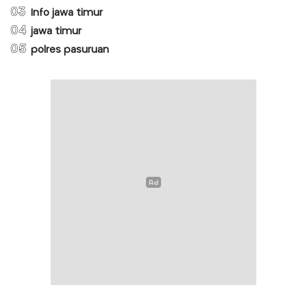
03
Info jawa timur
04
jawa timur
05
polres pasuruan