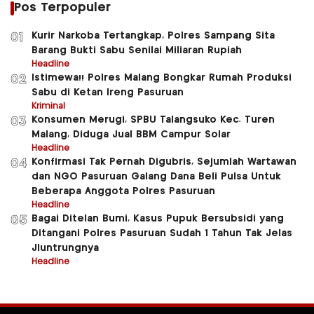
Pos Terpopuler
Kurir Narkoba Tertangkap, Polres Sampang Sita
01
Barang Bukti Sabu Senilai Miliaran Rupiah
Headline
Istimewa!! Polres Malang Bongkar Rumah Produksi
02
Sabu di Ketan Ireng Pasuruan
Kriminal
Konsumen Merugi, SPBU Talangsuko Kec. Turen
03
Malang, Diduga Jual BBM Campur Solar
Headline
Konfirmasi Tak Pernah Digubris, Sejumlah Wartawan
04
dan NGO Pasuruan Galang Dana Beli Pulsa Untuk
Beberapa Anggota Polres Pasuruan
Headline
Bagai Ditelan Bumi, Kasus Pupuk Bersubsidi yang
05
Ditangani Polres Pasuruan Sudah 1 Tahun Tak Jelas
Jluntrungnya
Headline