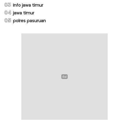
03
Info jawa timur
04
jawa timur
05
polres pasuruan