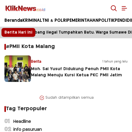
Kliknews.co.id
Beranda
KRIMINAL
TNI & POLRI
PEMERINTAHAN
POLITIK
PENDID
Berita Hari Ini
Truk Tambang ilegal Tumpahkan Batu, Warga Sumawe Dipa
#PMII Kota Malang
Berita
1 tahun yang lalu
Moh. Sai Yusuf Didukung Penuh PMII Kota
Malang Menuju Kursi Ketua PKC PMII Jatim
Sudah ditampilkan semua
Tag Terpopuler
01
Headline
02
info pasuruan