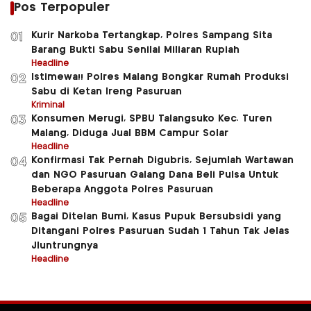
Pos Terpopuler
Kurir Narkoba Tertangkap, Polres Sampang Sita
01
Barang Bukti Sabu Senilai Miliaran Rupiah
Headline
Istimewa!! Polres Malang Bongkar Rumah Produksi
02
Sabu di Ketan Ireng Pasuruan
Kriminal
Konsumen Merugi, SPBU Talangsuko Kec. Turen
03
Malang, Diduga Jual BBM Campur Solar
Headline
Konfirmasi Tak Pernah Digubris, Sejumlah Wartawan
04
dan NGO Pasuruan Galang Dana Beli Pulsa Untuk
Beberapa Anggota Polres Pasuruan
Headline
Bagai Ditelan Bumi, Kasus Pupuk Bersubsidi yang
05
Ditangani Polres Pasuruan Sudah 1 Tahun Tak Jelas
Jluntrungnya
Headline