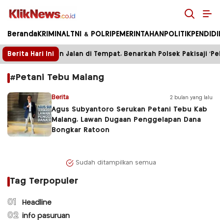
Kliknews.co.id
Beranda
KRIMINAL
TNI & POLRI
PEMERINTAHAN
POLITIK
PENDID
Berita Hari Ini
Enam Bulan Jalan di Tempat, Benarkah Polsek Pakisaji ‘Pel
#Petani Tebu Malang
Berita
2 bulan yang lalu
Agus Subyantoro Serukan Petani Tebu Kab
Malang, Lawan Dugaan Penggelapan Dana
Bongkar Ratoon
Sudah ditampilkan semua
Tag Terpopuler
01
Headline
02
info pasuruan