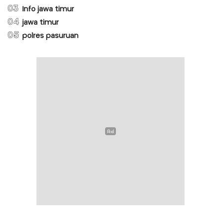
03
Info jawa timur
04
jawa timur
05
polres pasuruan