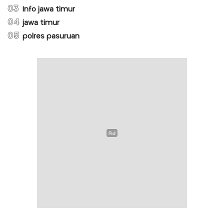
03
Info jawa timur
04
jawa timur
05
polres pasuruan