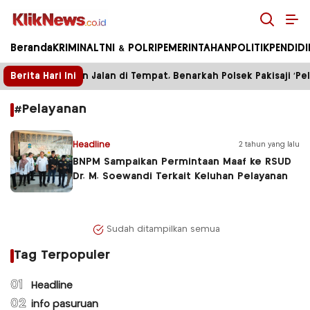
Kliknews.co.id
Beranda
KRIMINAL
TNI & POLRI
PEMERINTAHAN
POLITIK
PENDID
Berita Hari Ini
Enam Bulan Jalan di Tempat, Benarkah Polsek Pakisaji ‘Pel
#Pelayanan
Headline
2 tahun yang lalu
BNPM Sampaikan Permintaan Maaf ke RSUD
Dr. M. Soewandi Terkait Keluhan Pelayanan
Sudah ditampilkan semua
Tag Terpopuler
01
Headline
02
info pasuruan