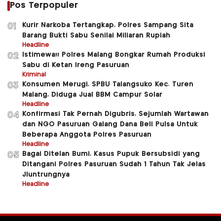
Pos Terpopuler
Kurir Narkoba Tertangkap, Polres Sampang Sita
01
Barang Bukti Sabu Senilai Miliaran Rupiah
Headline
Istimewa!! Polres Malang Bongkar Rumah Produksi
02
Sabu di Ketan Ireng Pasuruan
Kriminal
Konsumen Merugi, SPBU Talangsuko Kec. Turen
03
Malang, Diduga Jual BBM Campur Solar
Headline
Konfirmasi Tak Pernah Digubris, Sejumlah Wartawan
04
dan NGO Pasuruan Galang Dana Beli Pulsa Untuk
Beberapa Anggota Polres Pasuruan
Headline
Bagai Ditelan Bumi, Kasus Pupuk Bersubsidi yang
05
Ditangani Polres Pasuruan Sudah 1 Tahun Tak Jelas
Jluntrungnya
Headline