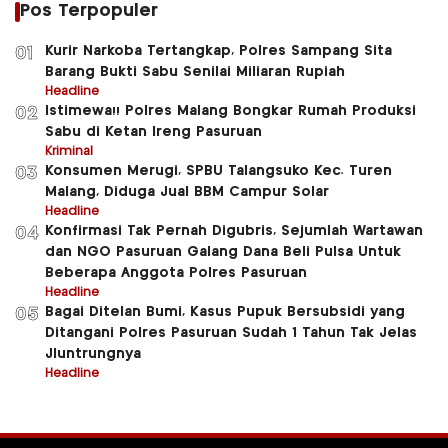
Pos Terpopuler
Kurir Narkoba Tertangkap, Polres Sampang Sita
01
Barang Bukti Sabu Senilai Miliaran Rupiah
Headline
Istimewa!! Polres Malang Bongkar Rumah Produksi
02
Sabu di Ketan Ireng Pasuruan
Kriminal
Konsumen Merugi, SPBU Talangsuko Kec. Turen
03
Malang, Diduga Jual BBM Campur Solar
Headline
Konfirmasi Tak Pernah Digubris, Sejumlah Wartawan
04
dan NGO Pasuruan Galang Dana Beli Pulsa Untuk
Beberapa Anggota Polres Pasuruan
Headline
Bagai Ditelan Bumi, Kasus Pupuk Bersubsidi yang
05
Ditangani Polres Pasuruan Sudah 1 Tahun Tak Jelas
Jluntrungnya
Headline