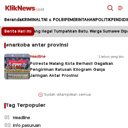
Kliknews.co.id
Beranda
KRIMINAL
TNI & POLRI
PEMERINTAHAN
POLITIK
PENDID
Berita Hari Ini
Truk Tambang ilegal Tumpahkan Batu, Warga Sumawe Dipak
#narkoba antar provinsi
Headline
2 tahun yang lalu
Polresta Malang Kota Berhasil Gagalkan
Pengiriman Ratusan Kilogram Ganja
Jaringan Antar Provinsi
Sudah ditampilkan semua
Tag Terpopuler
01
Headline
02
info pasuruan