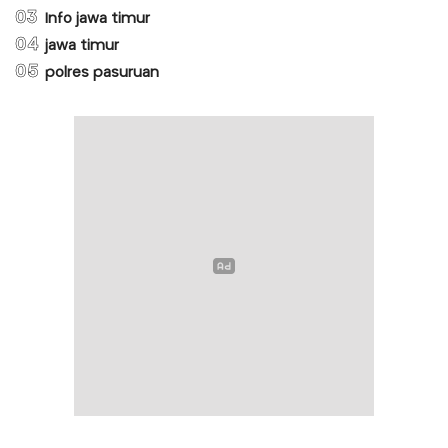
03
Info jawa timur
04
jawa timur
05
polres pasuruan