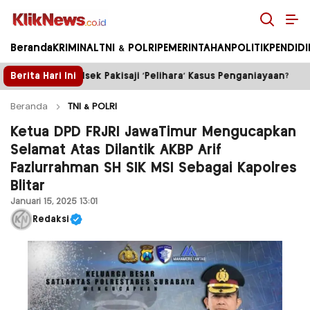
Kliknews.co.id
Beranda
KRIMINAL
TNI & POLRI
PEMERINTAHAN
POLITIK
PENDID
 ‘Pelihara’ Kasus Penganiayaan?
Berita Hari Ini
Truk Tambang ilega
Beranda
TNI & POLRI
Ketua DPD FRJRI JawaTimur Mengucapkan
Selamat Atas Dilantik AKBP Arif
Fazlurrahman SH SIK MSI Sebagai Kapolres
Blitar
Januari 15, 2025 13:01
Redaksi