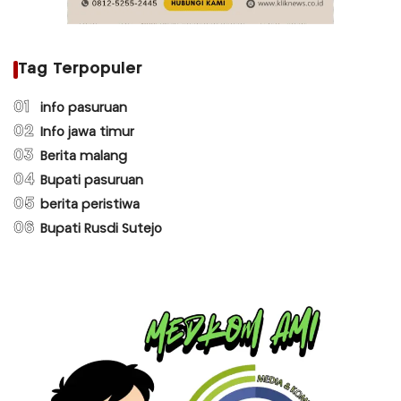
Tag Terpopuler
01
info pasuruan
02
Info jawa timur
03
Berita malang
04
Bupati pasuruan
05
berita peristiwa
06
Bupati Rusdi Sutejo