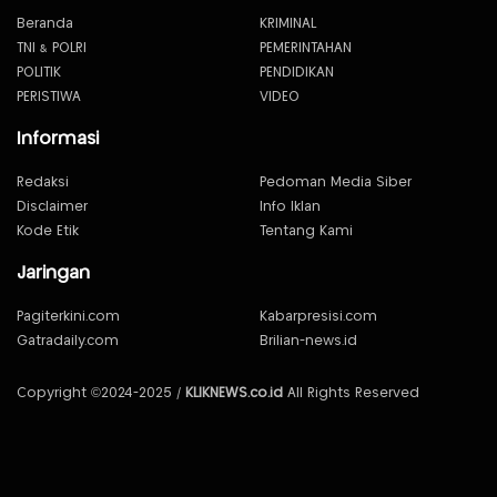
Beranda
KRIMINAL
TNI & POLRI
PEMERINTAHAN
POLITIK
PENDIDIKAN
PERISTIWA
VIDEO
Informasi
Redaksi
Pedoman Media Siber
Disclaimer
Info Iklan
Kode Etik
Tentang Kami
Jaringan
Pagiterkini.com
Kabarpresisi.com
Gatradaily.com
Brilian-news.id
Copyright ©2024-2025 /
KLIKNEWS.co.id
All Rights Reserved