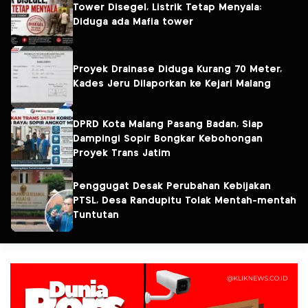
Tower Disegel, Listrik Tetap Menyala:
Diduga ada Mafia tower
Proyek Drainase Diduga Kurang 70 Meter,
Kades Jeru Dilaporkan ke Kejari Malang
DPRD Kota Malang Pasang Badan, Siap
Dampingi Sopir Bongkar Kebohongan
Proyek Trans Jatim
Penggugat Desak Perubahan Kebijakan
PTSL, Desa Randupitu Tolak Mentah-mentah
Tuntutan