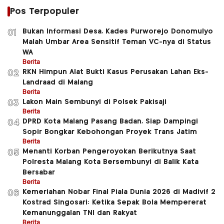
Pos Terpopuler
Bukan Informasi Desa, Kades Purworejo Donomulyo
01
Malah Umbar Area Sensitif Teman VC-nya di Status
WA
Berita
RKN Himpun Alat Bukti Kasus Perusakan Lahan Eks-
02
Landraad di Malang
Berita
Lakon Main Sembunyi di Polsek Pakisaji
03
Berita
DPRD Kota Malang Pasang Badan, Siap Dampingi
04
Sopir Bongkar Kebohongan Proyek Trans Jatim
Berita
Menanti Korban Pengeroyokan Berikutnya Saat
05
Polresta Malang Kota Bersembunyi di Balik Kata
Bersabar
Berita
Kemeriahan Nobar Final Piala Dunia 2026 di Madivif 2
06
Kostrad Singosari: Ketika Sepak Bola Mempererat
Kemanunggalan TNI dan Rakyat
Berita