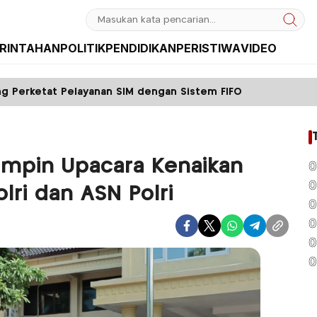
RINTAHAN
POLITIK
PENDIDIKAN
PERISTIWA
VIDEO
nan SIM dengan Sistem FIFO
Tak Kembalikan Mot
impin Upacara Kenaikan
0
0
lri dan ASN Polri
0
0
0
0