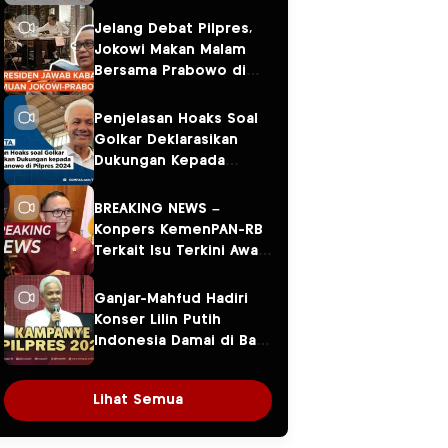
Jelang Debat Pilpres,
Jokowi Makan Malam
Bersama Prabowo di
Menteng
Penjelasan Hoaks Soal
Golkar Deklarasikan
Dukungan Kepada
Ganjar Pranowo di
Pilpres 2024
BREAKING NEWS –
Konpers KemenPAN-RB
Terkait Isu Terkini Awal
Tahun 2024
Ganjar-Mahfud Hadiri
Konser Lilin Putih
Indonesia Damai di Balai
Sarbini
Lihat Semua