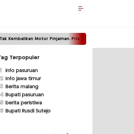
or Pinjaman, Pria di Malang Ditangkap Polisi
Ha
Tag Terpopuler
1
info pasuruan
2
Info jawa timur
3
Berita malang
4
Bupati pasuruan
5
berita peristiwa
6
Bupati Rusdi Sutejo