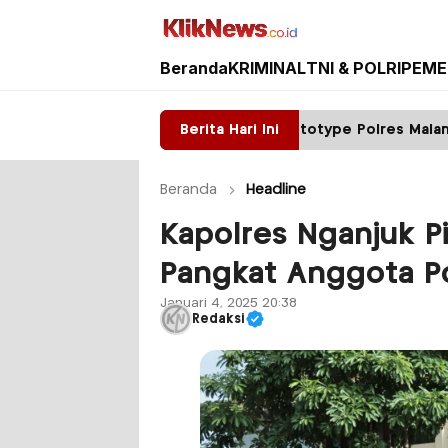
Beranda
KRIMINAL
TNI & POLRI
PEME
Kliknews.co.id
Satpas Prototype Polres Malang Perketat Pelaya
Berita Hari Ini
Beranda
Headline
Kapolres Nganjuk P
Pangkat Anggota Po
Januari 4, 2025 20:38
Redaksi