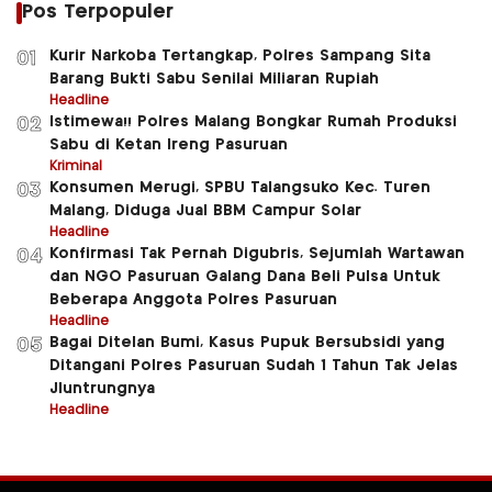
Pos Terpopuler
Kurir Narkoba Tertangkap, Polres Sampang Sita
01
Barang Bukti Sabu Senilai Miliaran Rupiah
Headline
Istimewa!! Polres Malang Bongkar Rumah Produksi
02
Sabu di Ketan Ireng Pasuruan
Kriminal
Konsumen Merugi, SPBU Talangsuko Kec. Turen
03
Malang, Diduga Jual BBM Campur Solar
Headline
Konfirmasi Tak Pernah Digubris, Sejumlah Wartawan
04
dan NGO Pasuruan Galang Dana Beli Pulsa Untuk
Beberapa Anggota Polres Pasuruan
Headline
Bagai Ditelan Bumi, Kasus Pupuk Bersubsidi yang
05
Ditangani Polres Pasuruan Sudah 1 Tahun Tak Jelas
Jluntrungnya
Headline