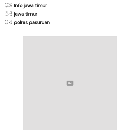
03
Info jawa timur
04
jawa timur
05
polres pasuruan