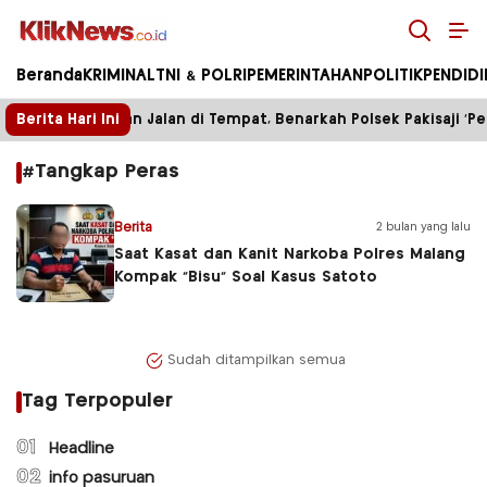
Kliknews.co.id
Beranda
KRIMINAL
TNI & POLRI
PEMERINTAHAN
POLITIK
PENDID
Berita Hari Ini
Enam Bulan Jalan di Tempat, Benarkah Polsek Pakisaji ‘Pel
#Tangkap Peras
Berita
2 bulan yang lalu
Saat Kasat dan Kanit Narkoba Polres Malang
Kompak “Bisu” Soal Kasus Satoto
Sudah ditampilkan semua
Tag Terpopuler
01
Headline
02
info pasuruan