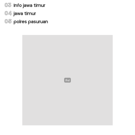
03
Info jawa timur
04
jawa timur
05
polres pasuruan