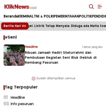
Kliknews.co.id
Beranda
KRIMINAL
TNI & POLRI
PEMERINTAHAN
POLITIK
PENDID
Berita Hari Ini
Tower Disegel, Listrik Tetap Menyala: Diduga ada Mafia towe
#Seni
Headline
1 tahun yang lalu
Ribuan Jamaah Hadiri Silaturrahmi dan
Pembukaan Kegiatan Seni Bluk Gebluk di
Rembang Pasuruan
Sudah ditampilkan semua
Tag Terpopuler
01
Headline
02
info pasuruan