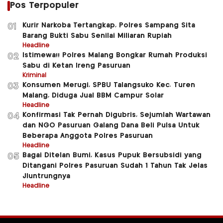
Pos Terpopuler
Kurir Narkoba Tertangkap, Polres Sampang Sita
01
Barang Bukti Sabu Senilai Miliaran Rupiah
Headline
Istimewa!! Polres Malang Bongkar Rumah Produksi
02
Sabu di Ketan Ireng Pasuruan
Kriminal
Konsumen Merugi, SPBU Talangsuko Kec. Turen
03
Malang, Diduga Jual BBM Campur Solar
Headline
Konfirmasi Tak Pernah Digubris, Sejumlah Wartawan
04
dan NGO Pasuruan Galang Dana Beli Pulsa Untuk
Beberapa Anggota Polres Pasuruan
Headline
Bagai Ditelan Bumi, Kasus Pupuk Bersubsidi yang
05
Ditangani Polres Pasuruan Sudah 1 Tahun Tak Jelas
Jluntrungnya
Headline