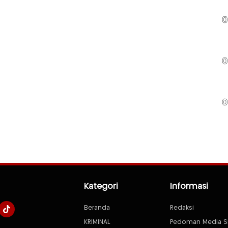
0
0
0
Kategori
Informasi
Beranda
Redaksi
KRIMINAL
Pedoman Media S