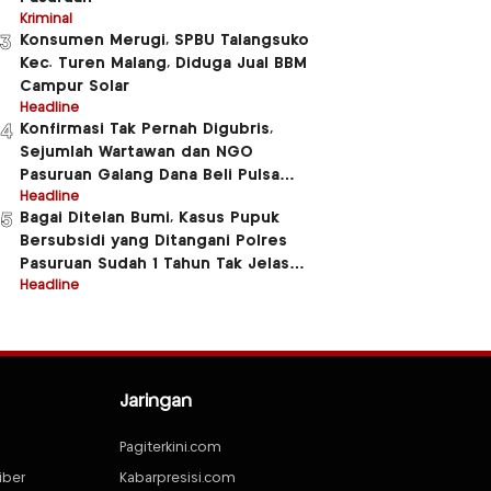
Kriminal
Konsumen Merugi, SPBU Talangsuko
3
Kec. Turen Malang, Diduga Jual BBM
Campur Solar
Headline
Konfirmasi Tak Pernah Digubris,
4
Sejumlah Wartawan dan NGO
Pasuruan Galang Dana Beli Pulsa
Untuk Beberapa Anggota Polres
Headline
Bagai Ditelan Bumi, Kasus Pupuk
5
Pasuruan
Bersubsidi yang Ditangani Polres
Pasuruan Sudah 1 Tahun Tak Jelas
Jluntrungnya
Headline
Jaringan
Pagiterkini.com
iber
Kabarpresisi.com