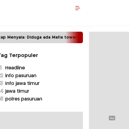
p Menyala: Diduga ada Mafia tower
Satpas Proto
Tag Terpopuler
1
Headline
2
info pasuruan
3
Info jawa timur
4
jawa timur
5
polres pasuruan