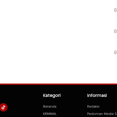
0
0
0
Kategori
Informasi
Beranda
Redaksi
KRIMINAL
Pedoman Media S