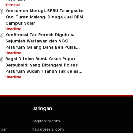
Kriminal
Konsumen Merugi, SPBU Talangsuko
3
Kec. Turen Malang, Diduga Jual BBM
Campur Solar
Headline
Konfirmasi Tak Pernah Digubris,
4
Sejumlah Wartawan dan NGO
Pasuruan Galang Dana Beli Pulsa
Untuk Beberapa Anggota Polres
Headline
Bagai Ditelan Bumi, Kasus Pupuk
5
Pasuruan
Bersubsidi yang Ditangani Polres
Pasuruan Sudah 1 Tahun Tak Jelas
Jluntrungnya
Headline
Jaringan
Pagiterkini.com
iber
Kabarpresisi.com