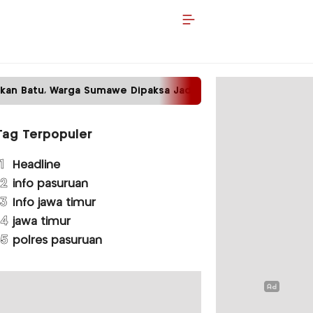
 Batu, Warga Sumawe Dipaksa Jadi Petugas Kebersihan
Tag Terpopuler
1
Headline
2
info pasuruan
3
Info jawa timur
4
jawa timur
5
polres pasuruan