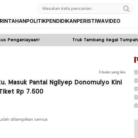
RINTAHAN
POLITIK
PENDIDIKAN
PERISTIWA
VIDEO
s Penganiayaan?
Truk Tambang ilegal Tumpahkan
0
3 bulan yang lalu
0
ku, Masuk Pantai Ngliyep Donomulyo Kini
0
Tiket Rp 7.500
0
0
udah ditampilkan semua