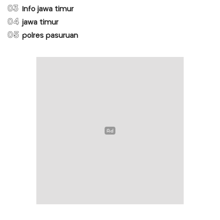
03
Info jawa timur
04
jawa timur
05
polres pasuruan