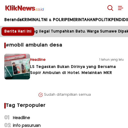
Kliknews.co.id
Beranda
KRIMINAL
TNI & POLRI
PEMERINTAHAN
POLITIK
PENDID
Berita Hari Ini
Truk Tambang ilegal Tumpahkan Batu, Warga Sumawe Dipaksa
#mobil ambulan desa
Headline
1 tahun yang lalu
LS Tegaskan Bukan Dirinya yang Bersama
Sopir Ambulan di Hotel, Melainkan MKR
Sudah ditampilkan semua
Tag Terpopuler
01
Headline
02
info pasuruan