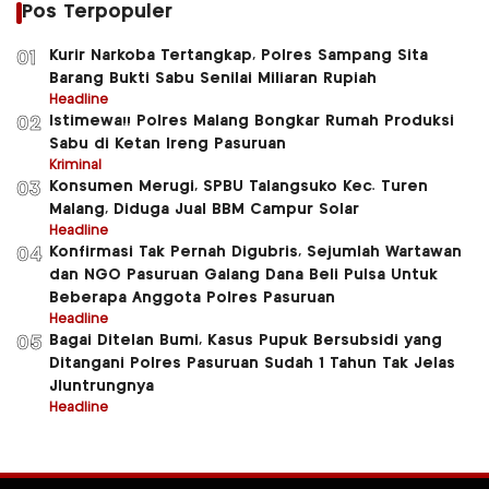
Pos Terpopuler
Kurir Narkoba Tertangkap, Polres Sampang Sita
01
Barang Bukti Sabu Senilai Miliaran Rupiah
Headline
Istimewa!! Polres Malang Bongkar Rumah Produksi
02
Sabu di Ketan Ireng Pasuruan
Kriminal
Konsumen Merugi, SPBU Talangsuko Kec. Turen
03
Malang, Diduga Jual BBM Campur Solar
Headline
Konfirmasi Tak Pernah Digubris, Sejumlah Wartawan
04
dan NGO Pasuruan Galang Dana Beli Pulsa Untuk
Beberapa Anggota Polres Pasuruan
Headline
Bagai Ditelan Bumi, Kasus Pupuk Bersubsidi yang
05
Ditangani Polres Pasuruan Sudah 1 Tahun Tak Jelas
Jluntrungnya
Headline