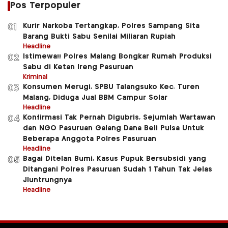
Pos Terpopuler
Kurir Narkoba Tertangkap, Polres Sampang Sita
01
Barang Bukti Sabu Senilai Miliaran Rupiah
Headline
Istimewa!! Polres Malang Bongkar Rumah Produksi
02
Sabu di Ketan Ireng Pasuruan
Kriminal
Konsumen Merugi, SPBU Talangsuko Kec. Turen
03
Malang, Diduga Jual BBM Campur Solar
Headline
Konfirmasi Tak Pernah Digubris, Sejumlah Wartawan
04
dan NGO Pasuruan Galang Dana Beli Pulsa Untuk
Beberapa Anggota Polres Pasuruan
Headline
Bagai Ditelan Bumi, Kasus Pupuk Bersubsidi yang
05
Ditangani Polres Pasuruan Sudah 1 Tahun Tak Jelas
Jluntrungnya
Headline