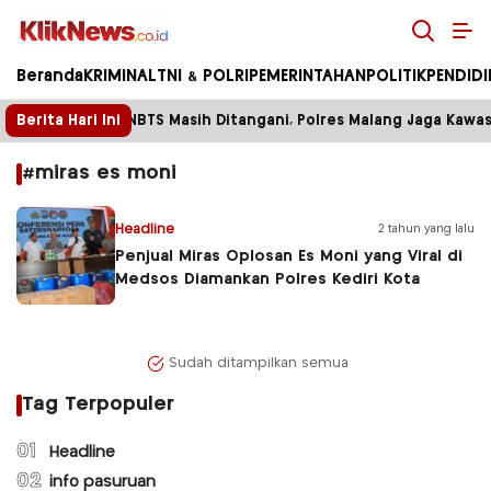
Kliknews.co.id
Beranda
KRIMINAL
TNI & POLRI
PEMERINTAHAN
POLITIK
PENDID
Berita Hari Ini
Karhutla TNBTS Masih Ditangani, Polres Malang Jaga Kawa
#miras es moni
Headline
2 tahun yang lalu
Penjual Miras Oplosan Es Moni yang Viral di
Medsos Diamankan Polres Kediri Kota
Sudah ditampilkan semua
Tag Terpopuler
01
Headline
02
info pasuruan