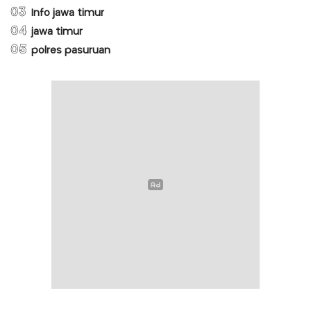
03
Info jawa timur
04
jawa timur
05
polres pasuruan