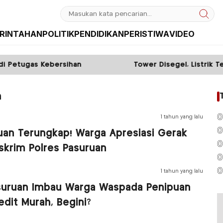
RINTAHAN
POLITIK
PENDIDIKAN
PERISTIWA
VIDEO
Petugas Kebersihan
Tower Disegel, Listrik Teta
n
0
1 tahun yang lalu
0
uan Terungkap! Warga Apresiasi Gerak
0
skrim Polres Pasuruan
0
0
1 tahun yang lalu
suruan Imbau Warga Waspada Penipuan
dit Murah, Begini?