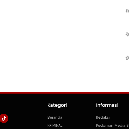
0
0
0
Kategori
Informasi
Beranda
Redaksi
KRIMINAL
Pedoman Media S