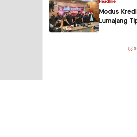
Headline
Modus Kredi
Lumajang Ti
S