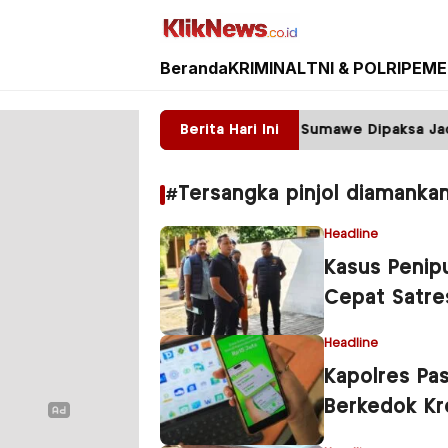
Beranda
KRIMINAL
TNI & POLRI
PEME
Kliknews.co.id
mbang ilegal Tumpahkan Batu, Warga Sumawe Dipaksa Jadi 
Berita Hari Ini
#Tersangka pinjol diamanka
Headline
Kasus Penip
Cepat Satre
Headline
Kapolres Pa
Berkedok Kre