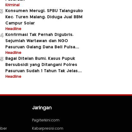
Kriminal
Konsumen Merugi, SPBU Talangsuko
3
Kec. Turen Malang, Diduga Jual BBM
Campur Solar
Headline
Konfirmasi Tak Pernah Digubris,
4
Sejumlah Wartawan dan NGO
Pasuruan Galang Dana Beli Pulsa
Untuk Beberapa Anggota Polres
Headline
Bagai Ditelan Bumi, Kasus Pupuk
5
Pasuruan
Bersubsidi yang Ditangani Polres
Pasuruan Sudah 1 Tahun Tak Jelas
Jluntrungnya
Headline
Jaringan
Pagiterkini.com
iber
Kabarpresisi.com