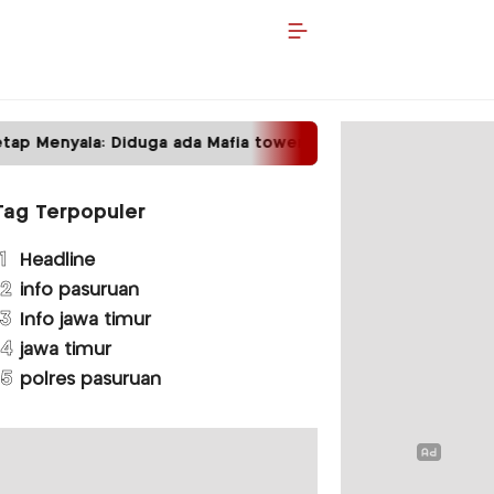
p Menyala: Diduga ada Mafia tower
Satpas Prot
Tag Terpopuler
1
Headline
2
info pasuruan
3
Info jawa timur
4
jawa timur
5
polres pasuruan