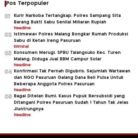
Pos Terpopuler
Kurir Narkoba Tertangkap, Polres Sampang Sita
01
Barang Bukti Sabu Senilai Miliaran Rupiah
Headline
Istimewa!! Polres Malang Bongkar Rumah Produksi
02
Sabu di Ketan Ireng Pasuruan
Kriminal
Konsumen Merugi, SPBU Talangsuko Kec. Turen
03
Malang, Diduga Jual BBM Campur Solar
Headline
Konfirmasi Tak Pernah Digubris, Sejumlah Wartawan
04
dan NGO Pasuruan Galang Dana Beli Pulsa Untuk
Beberapa Anggota Polres Pasuruan
Headline
Bagai Ditelan Bumi, Kasus Pupuk Bersubsidi yang
05
Ditangani Polres Pasuruan Sudah 1 Tahun Tak Jelas
Jluntrungnya
Headline