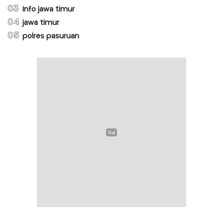
03
Info jawa timur
04
jawa timur
05
polres pasuruan