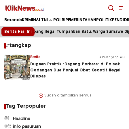
Kliknews.co.id
Beranda
KRIMINAL
TNI & POLRI
PEMERINTAHAN
POLITIK
PENDID
Berita Hari Ini
Truk Tambang ilegal Tumpahkan Batu, Warga Sumawe Dipa
#tangkap
Berita
4 bulan yang lalu
Dugaan Praktik “Dagang Perkara” di Polsek
Gedangan Dua Penjual Obat Kecetit Ilegal
Dilepas
Sudah ditampilkan semua
Tag Terpopuler
01
Headline
02
info pasuruan