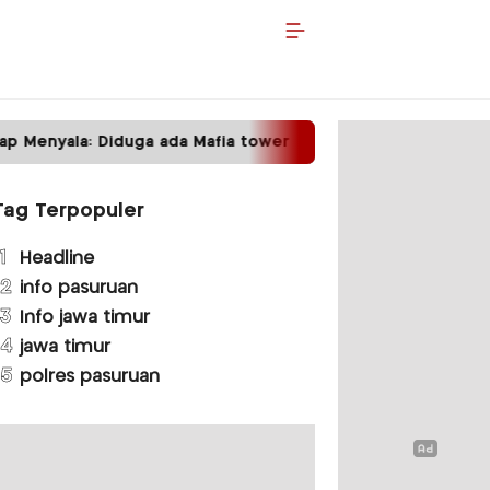
 Menyala: Diduga ada Mafia tower
Satpas Protot
Tag Terpopuler
1
Headline
2
info pasuruan
3
Info jawa timur
4
jawa timur
5
polres pasuruan