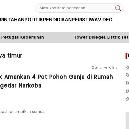
RINTAHAN
POLITIK
PENDIDIKAN
PERISTIWA
VIDEO
tugas Kebersihan
Tower Disegel, Listrik Tetap
wa timur
0
2 tahun yang lalu
0
ik Amankan 4 Pot Pohon Ganja di Rumah
0
gedar Narkoba
0
0
udah ditampilkan semua