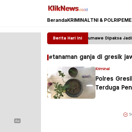
Beranda
KRIMINAL
TNI & POLRI
PEME
Kliknews.co.id
bang ilegal Tumpahkan Batu, Warga Sumawe Dipaksa Jadi Pe
Berita Hari Ini
#tanaman ganja di gresik ja
Kriminal
Polres Gres
Terduga Pen
S