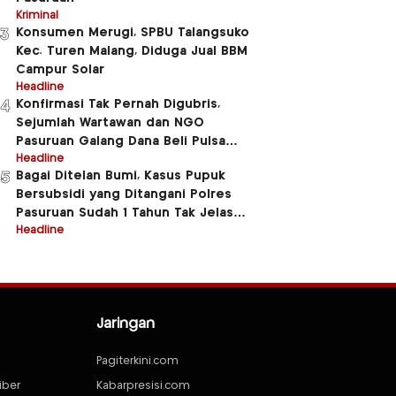
Kriminal
Konsumen Merugi, SPBU Talangsuko
3
Kec. Turen Malang, Diduga Jual BBM
Campur Solar
Headline
Konfirmasi Tak Pernah Digubris,
4
Sejumlah Wartawan dan NGO
Pasuruan Galang Dana Beli Pulsa
Untuk Beberapa Anggota Polres
Headline
Bagai Ditelan Bumi, Kasus Pupuk
5
Pasuruan
Bersubsidi yang Ditangani Polres
Pasuruan Sudah 1 Tahun Tak Jelas
Jluntrungnya
Headline
Jaringan
Pagiterkini.com
iber
Kabarpresisi.com