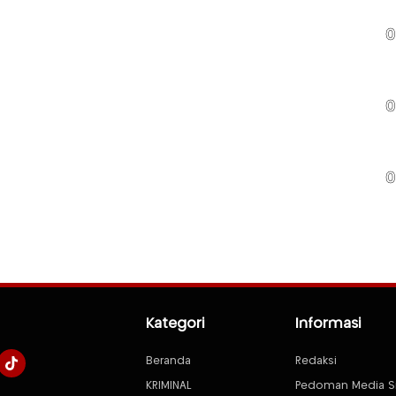
0
0
0
Kategori
Informasi
Beranda
Redaksi
KRIMINAL
Pedoman Media S