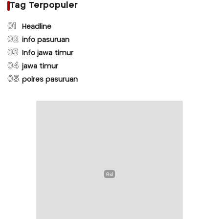
Tag Terpopuler
01
Headline
02
info pasuruan
03
Info jawa timur
04
jawa timur
05
polres pasuruan