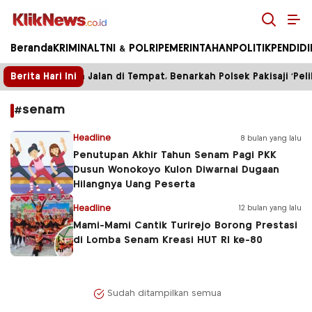
Kliknews.co.id
Beranda
KRIMINAL
TNI & POLRI
PEMERINTAHAN
POLITIK
PENDID
Berita Hari Ini
Enam Bulan Jalan di Tempat, Benarkah Polsek Pakisaji ‘Peli
#senam
Headline
8 bulan yang lalu
Penutupan Akhir Tahun Senam Pagi PKK
Dusun Wonokoyo Kulon Diwarnai Dugaan
Hilangnya Uang Peserta
Headline
12 bulan yang lalu
Mami-Mami Cantik Turirejo Borong Prestasi
di Lomba Senam Kreasi HUT RI ke-80
Sudah ditampilkan semua