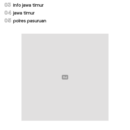
03
Info jawa timur
04
jawa timur
05
polres pasuruan