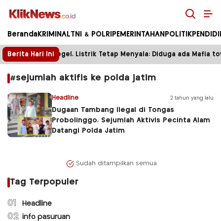
Kliknews.co.id
Beranda
KRIMINAL
TNI & POLRI
PEMERINTAHAN
POLITIK
PENDID
Berita Hari Ini
Tower Disegel, Listrik Tetap Menyala: Diduga ada Mafia to
#sejumlah aktifis ke polda jatim
Headline
2 tahun yang lalu
Dugaan Tambang Ilegal di Tongas
Probolinggo, Sejumlah Aktivis Pecinta Alam
Datangi Polda Jatim
Sudah ditampilkan semua
Tag Terpopuler
01
Headline
02
info pasuruan