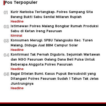
Pos Terpopuler
Kurir Narkoba Tertangkap, Polres Sampang Sita
01
Barang Bukti Sabu Senilai Miliaran Rupiah
Headline
Istimewa!! Polres Malang Bongkar Rumah Produksi
02
Sabu di Ketan Ireng Pasuruan
Kriminal
Konsumen Merugi, SPBU Talangsuko Kec. Turen
03
Malang, Diduga Jual BBM Campur Solar
Headline
Konfirmasi Tak Pernah Digubris, Sejumlah Wartawan
04
dan NGO Pasuruan Galang Dana Beli Pulsa Untuk
Beberapa Anggota Polres Pasuruan
Headline
Bagai Ditelan Bumi, Kasus Pupuk Bersubsidi yang
05
Ditangani Polres Pasuruan Sudah 1 Tahun Tak Jelas
Jluntrungnya
Headline