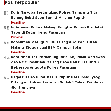
Pos Terpopuler
Kurir Narkoba Tertangkap, Polres Sampang Sita
01
Barang Bukti Sabu Senilai Miliaran Rupiah
Headline
Istimewa!! Polres Malang Bongkar Rumah Produksi
02
Sabu di Ketan Ireng Pasuruan
Kriminal
Konsumen Merugi, SPBU Talangsuko Kec. Turen
03
Malang, Diduga Jual BBM Campur Solar
Headline
Konfirmasi Tak Pernah Digubris, Sejumlah Wartawan
04
dan NGO Pasuruan Galang Dana Beli Pulsa Untuk
Beberapa Anggota Polres Pasuruan
Headline
Bagai Ditelan Bumi, Kasus Pupuk Bersubsidi yang
05
Ditangani Polres Pasuruan Sudah 1 Tahun Tak Jelas
Jluntrungnya
Headline