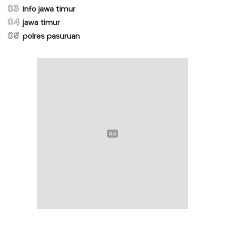
03
Info jawa timur
04
jawa timur
05
polres pasuruan