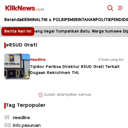
Kliknews.co.id
Beranda
KRIMINAL
TNI & POLRI
PEMERINTAHAN
POLITIK
PENDID
Berita Hari Ini
Truk Tambang ilegal Tumpahkan Batu, Warga Sumawe Dipa
#RSUD Grati
Headline
6 bulan yang lalu
Tipikor Periksa Direktur RSUD Grati Terkait
Dugaan Rekrutmen THL
Sudah ditampilkan semua
Tag Terpopuler
01
Headline
02
info pasuruan