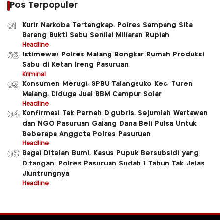
Pos Terpopuler
Kurir Narkoba Tertangkap, Polres Sampang Sita
01
Barang Bukti Sabu Senilai Miliaran Rupiah
Headline
Istimewa!! Polres Malang Bongkar Rumah Produksi
02
Sabu di Ketan Ireng Pasuruan
Kriminal
Konsumen Merugi, SPBU Talangsuko Kec. Turen
03
Malang, Diduga Jual BBM Campur Solar
Headline
Konfirmasi Tak Pernah Digubris, Sejumlah Wartawan
04
dan NGO Pasuruan Galang Dana Beli Pulsa Untuk
Beberapa Anggota Polres Pasuruan
Headline
Bagai Ditelan Bumi, Kasus Pupuk Bersubsidi yang
05
Ditangani Polres Pasuruan Sudah 1 Tahun Tak Jelas
Jluntrungnya
Headline