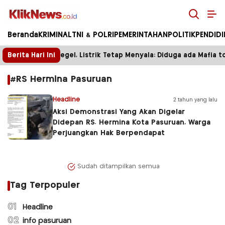
Kliknews.co.id
Beranda
KRIMINAL
TNI & POLRI
PEMERINTAHAN
POLITIK
PENDID
Berita Hari Ini
Tower Disegel, Listrik Tetap Menyala: Diduga ada Mafia to
#RS Hermina Pasuruan
Headline
2 tahun yang lalu
Aksi Demonstrasi Yang Akan Digelar
Didepan RS. Hermina Kota Pasuruan, Warga
Perjuangkan Hak Berpendapat
Sudah ditampilkan semua
Tag Terpopuler
01
Headline
02
info pasuruan