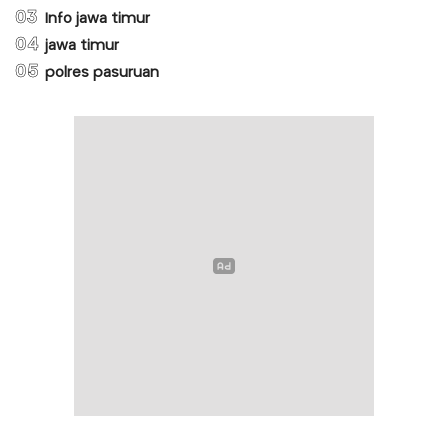
03
Info jawa timur
04
jawa timur
05
polres pasuruan