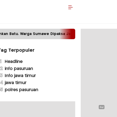
n Batu, Warga Sumawe Dipaksa Jadi Petugas Kebersihan
Tag Terpopuler
1
Headline
2
info pasuruan
3
Info jawa timur
4
jawa timur
5
polres pasuruan