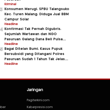
Kriminal
Konsumen Merugi, SPBU Talangsuko
3
Kec. Turen Malang, Diduga Jual BBM
Campur Solar
Headline
Konfirmasi Tak Pernah Digubris,
4
Sejumlah Wartawan dan NGO
Pasuruan Galang Dana Beli Pulsa
Untuk Beberapa Anggota Polres
Headline
Bagai Ditelan Bumi, Kasus Pupuk
5
Pasuruan
Bersubsidi yang Ditangani Polres
Pasuruan Sudah 1 Tahun Tak Jelas
Jluntrungnya
Headline
Jaringan
Pagiterkini.com
iber
Kabarpresisi.com