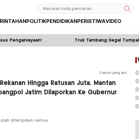
RINTAHAN
POLITIK
PENDIDIKAN
PERISTIWA
VIDEO
s Penganiayaan?
Truk Tambang ilegal Tumpahka
0
2 tahun yang lalu
0
 Rekanan Hingga Ratusan Juta, Mantan
0
bangpol Jatim Dilaporkan Ke Gubernur
0
0
udah ditampilkan semua