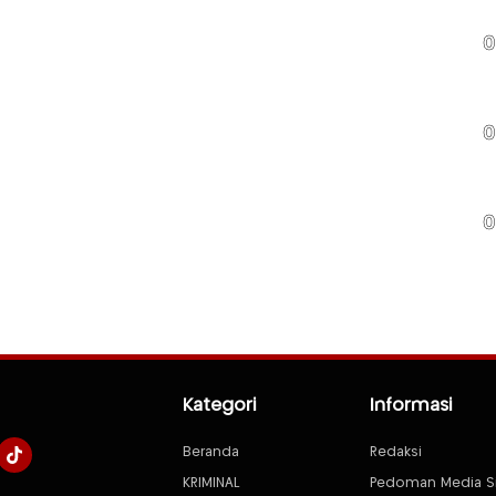
0
0
0
Kategori
Informasi
Beranda
Redaksi
KRIMINAL
Pedoman Media S