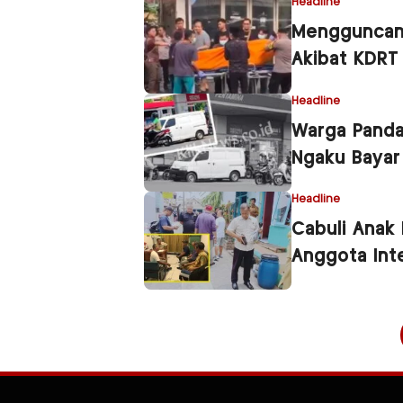
Headline
Mengguncan
Akibat KDRT
Headline
Warga Panda
Ngaku Bayar
Headline
Cabuli Anak
Anggota Int