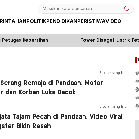
RINTAHAN
POLITIK
PENDIDIKAN
PERISTIWA
VIDEO
tugas Kebersihan
Tower Disegel, Listrik Tetap
0
5 bulan yang lalu
0
l Serang Remaja di Pandaan, Motor
0
r dan Korban Luka Bacok
0
0
6 bulan yang lalu
ata Tajam Pecah di Pandaan, Video Viral
ster Bikin Resah