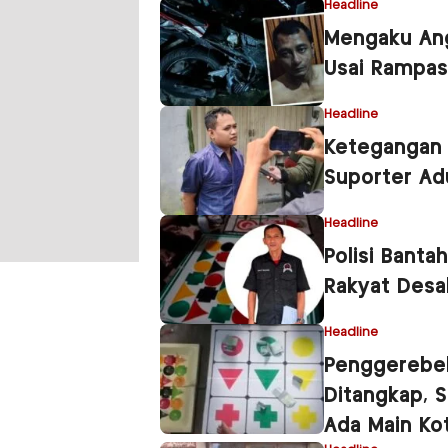
Headline
Mengaku Ang
Usai Rampas
Headline
Ketegangan 
Suporter Adu
Headline
Polisi Banta
Rakyat Desa
Headline
Penggerebek
Ditangkap, S
Ada Main Ko