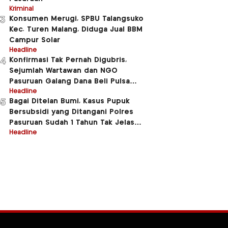
Kriminal
Konsumen Merugi, SPBU Talangsuko
3
Kec. Turen Malang, Diduga Jual BBM
Campur Solar
Headline
Konfirmasi Tak Pernah Digubris,
4
Sejumlah Wartawan dan NGO
Pasuruan Galang Dana Beli Pulsa
Untuk Beberapa Anggota Polres
Headline
Bagai Ditelan Bumi, Kasus Pupuk
5
Pasuruan
Bersubsidi yang Ditangani Polres
Pasuruan Sudah 1 Tahun Tak Jelas
Jluntrungnya
Headline