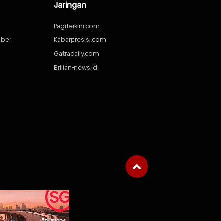
Jaringan
Pagiterkini.com
iber
Kabarpresisi.com
Gatradaily.com
Brilian-news.id