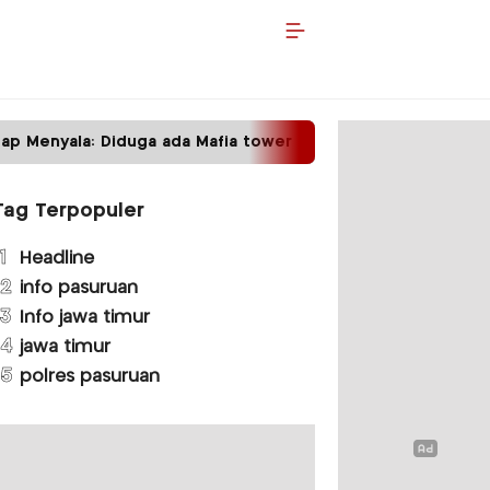
 Menyala: Diduga ada Mafia tower
Satpas Protot
Tag Terpopuler
1
Headline
2
info pasuruan
3
Info jawa timur
4
jawa timur
5
polres pasuruan