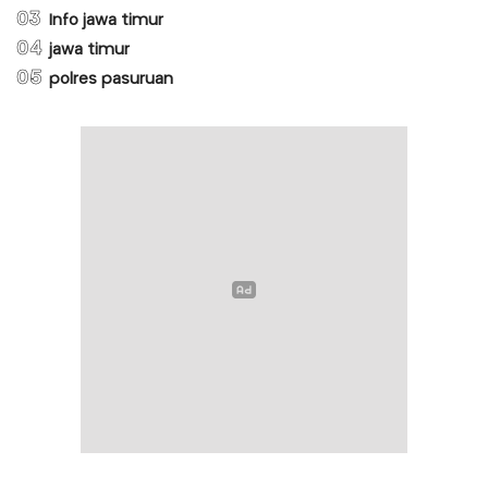
03
Info jawa timur
04
jawa timur
05
polres pasuruan