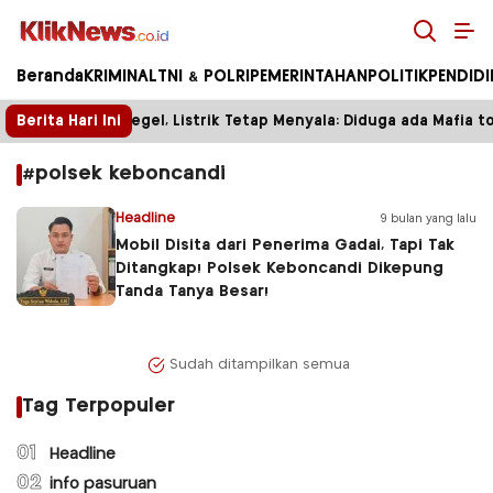
Kliknews.co.id
Beranda
KRIMINAL
TNI & POLRI
PEMERINTAHAN
POLITIK
PENDID
Berita Hari Ini
Tower Disegel, Listrik Tetap Menyala: Diduga ada Mafia to
#polsek keboncandi
Headline
9 bulan yang lalu
Mobil Disita dari Penerima Gadai, Tapi Tak
Ditangkap! Polsek Keboncandi Dikepung
Tanda Tanya Besar!
Sudah ditampilkan semua
Tag Terpopuler
01
Headline
02
info pasuruan