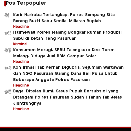
Pos Terpopuler
Kurir Narkoba Tertangkap, Polres Sampang Sita
01
Barang Bukti Sabu Senilai Miliaran Rupiah
Headline
Istimewa!! Polres Malang Bongkar Rumah Produksi
02
Sabu di Ketan Ireng Pasuruan
Kriminal
Konsumen Merugi, SPBU Talangsuko Kec. Turen
03
Malang, Diduga Jual BBM Campur Solar
Headline
Konfirmasi Tak Pernah Digubris, Sejumlah Wartawan
04
dan NGO Pasuruan Galang Dana Beli Pulsa Untuk
Beberapa Anggota Polres Pasuruan
Headline
Bagai Ditelan Bumi, Kasus Pupuk Bersubsidi yang
05
Ditangani Polres Pasuruan Sudah 1 Tahun Tak Jelas
Jluntrungnya
Headline