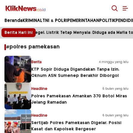
Kliknews.co.id
Beranda
KRIMINAL
TNI & POLRI
PEMERINTAHAN
POLITIK
PENDID
Berita Hari Ini
Tower Disegel, Listrik Tetap Menyala: Diduga ada Mafia tow
#polres pamekasan
Berita
4 minggu yang lalu
KTP Sopir Diduga Digandakan Tanpa Izin,
Oknum ASN Sumenep Berakhir Diborgol
Headline
6 bulan yang lalu
Polres Pamekasan Amankan 370 Botol Miras
Jelang Ramadan
Headline
6 bulan yang lalu
Sertijab Polres Pamekasan Digelar, Posisi
Kasat dan Kapolsek Bergeser