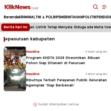
Kliknews.co.id
Beranda
KRIMINAL
TNI & POLRI
PEMERINTAHAN
POLITIK
PENDID
Berita Hari Ini
Tower Disegel, Listrik Tetap Menyala: Diduga ada Mafia towe
#pasuruan kabupaten
Headline
6 bulan yang lalu
Program KHDTA 2026 Diresmikan, Ribuan
Pohon Siap Ditanam di Pasuruan
Headline
2 tahun yang lalu
Ributnya Terkait Pelayanan Publik, Kelurahan
Ngemplak “Siap Berbenah”
Sudah ditampilkan semua