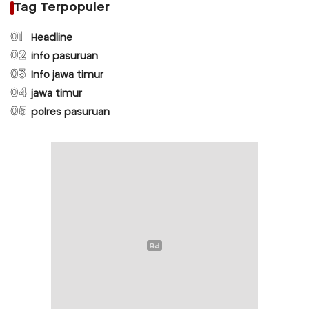
Tag Terpopuler
01
Headline
02
info pasuruan
03
Info jawa timur
04
jawa timur
05
polres pasuruan