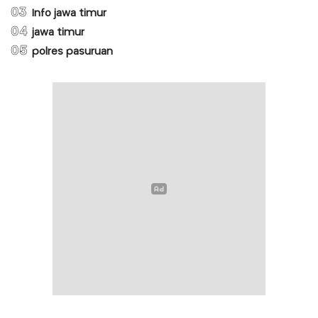
03
Info jawa timur
04
jawa timur
05
polres pasuruan