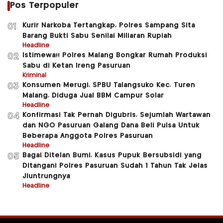
Pos Terpopuler
Kurir Narkoba Tertangkap, Polres Sampang Sita
01
Barang Bukti Sabu Senilai Miliaran Rupiah
Headline
Istimewa!! Polres Malang Bongkar Rumah Produksi
02
Sabu di Ketan Ireng Pasuruan
Kriminal
Konsumen Merugi, SPBU Talangsuko Kec. Turen
03
Malang, Diduga Jual BBM Campur Solar
Headline
Konfirmasi Tak Pernah Digubris, Sejumlah Wartawan
04
dan NGO Pasuruan Galang Dana Beli Pulsa Untuk
Beberapa Anggota Polres Pasuruan
Headline
Bagai Ditelan Bumi, Kasus Pupuk Bersubsidi yang
05
Ditangani Polres Pasuruan Sudah 1 Tahun Tak Jelas
Jluntrungnya
Headline