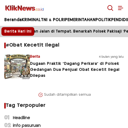
Kliknews.co.id
Beranda
KRIMINAL
TNI & POLRI
PEMERINTAHAN
POLITIK
PENDID
Berita Hari Ini
Enam Bulan Jalan di Tempat, Benarkah Polsek Pakisaji ‘Pel
#Obat Kecetit Ilegal
Berita
4 bulan yang lalu
Dugaan Praktik “Dagang Perkara” di Polsek
Gedangan Dua Penjual Obat Kecetit Ilegal
Dilepas
Sudah ditampilkan semua
Tag Terpopuler
01
Headline
02
info pasuruan