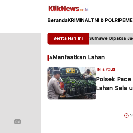
Beranda
KRIMINAL
TNI & POLRI
PEME
Kliknews.co.id
mbang ilegal Tumpahkan Batu, Warga Sumawe Dipaksa Jadi 
Berita Hari Ini
#Manfaatkan Lahan
TNI & POLRI
Polsek Pace
Lahan Sela 
S