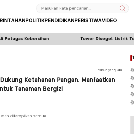
RINTAHAN
POLITIK
PENDIDIKAN
PERISTIWA
VIDEO
Petugas Kebersihan
Tower Disegel, Listrik Tet
0
1 tahun yang lalu
0
 Dukung Ketahanan Pangan, Manfaatkan
0
untuk Tanaman Bergizi
0
0
udah ditampilkan semua