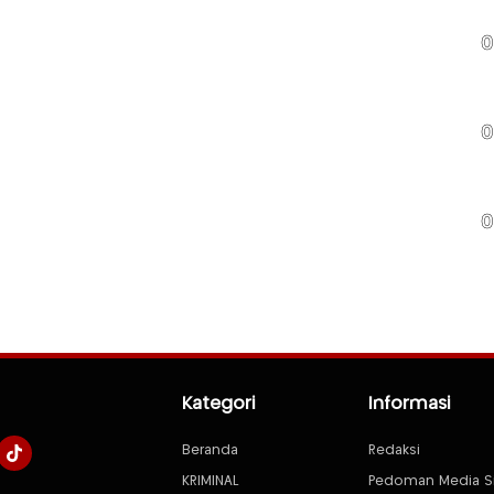
0
0
0
Kategori
Informasi
Beranda
Redaksi
KRIMINAL
Pedoman Media S