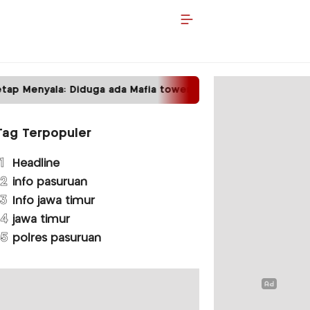
ap Menyala: Diduga ada Mafia tower
Satpas Prot
Tag Terpopuler
1
Headline
2
info pasuruan
3
Info jawa timur
4
jawa timur
5
polres pasuruan