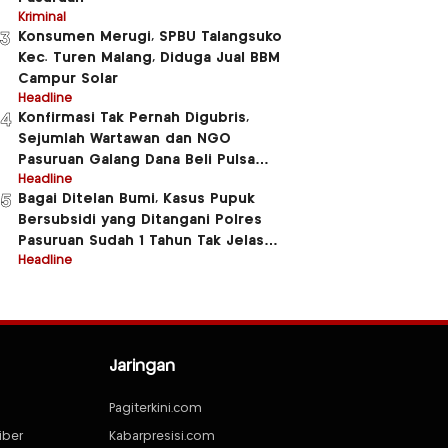
Kriminal
Konsumen Merugi, SPBU Talangsuko
3
Kec. Turen Malang, Diduga Jual BBM
Campur Solar
Headline
Konfirmasi Tak Pernah Digubris,
4
Sejumlah Wartawan dan NGO
Pasuruan Galang Dana Beli Pulsa
Untuk Beberapa Anggota Polres
Headline
Bagai Ditelan Bumi, Kasus Pupuk
5
Pasuruan
Bersubsidi yang Ditangani Polres
Pasuruan Sudah 1 Tahun Tak Jelas
Jluntrungnya
Headline
Jaringan
Pagiterkini.com
iber
Kabarpresisi.com