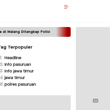
 Malang Ditangkap Polisi
Hari Pertama Bertugas
Tag Terpopuler
1
Headline
2
info pasuruan
3
Info jawa timur
4
jawa timur
5
polres pasuruan