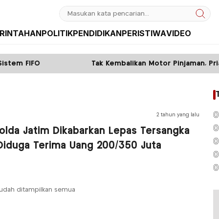
RINTAHAN
POLITIK
PENDIDIKAN
PERISTIWA
VIDEO
tem FIFO
Tak Kembalikan Motor Pinjaman, Pria di
0
2 tahun yang lalu
0
olda Jatim Dikabarkan Lepas Tersangka
0
 Diduga Terima Uang 200/350 Juta
0
0
udah ditampilkan semua