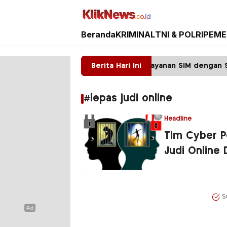
Beranda
KRIMINAL
TNI & POLRI
PEME
Kliknews.co.id
rototype Polres Malang Perketat Pelayanan SIM dengan Sis
Berita Hari Ini
#lepas judi online
Headline
Tim Cyber P
Judi Online
S