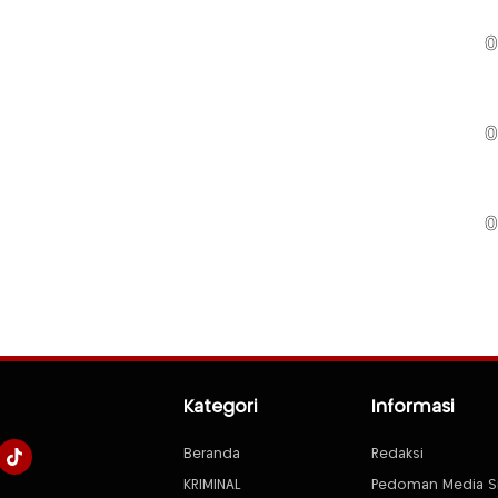
0
0
0
Kategori
Informasi
Beranda
Redaksi
KRIMINAL
Pedoman Media S