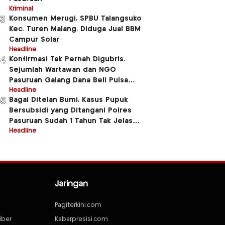
Kriminal
Konsumen Merugi, SPBU Talangsuko
3
Kec. Turen Malang, Diduga Jual BBM
Campur Solar
Headline
Konfirmasi Tak Pernah Digubris,
4
Sejumlah Wartawan dan NGO
Pasuruan Galang Dana Beli Pulsa
Untuk Beberapa Anggota Polres
Headline
Bagai Ditelan Bumi, Kasus Pupuk
5
Pasuruan
Bersubsidi yang Ditangani Polres
Pasuruan Sudah 1 Tahun Tak Jelas
Jluntrungnya
Headline
Jaringan
Pagiterkini.com
iber
Kabarpresisi.com